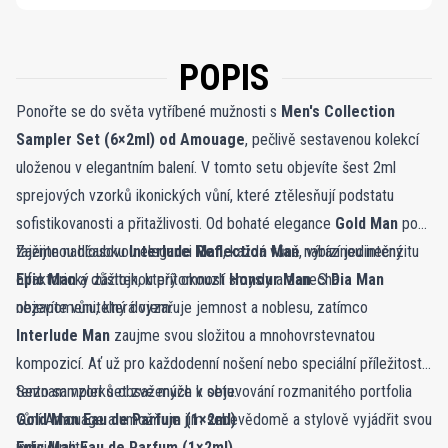
POPIS
Ponořte se do světa vytříbené mužnosti s
Men's Collection
Sampler Set (6×2ml) od Amouage
, pečlivě sestavenou kolekcí
uloženou v elegantním balení. V tomto setu objevíte šest 2ml
sprejových vzorků ikonických vůní, které ztělesňují podstatu
sofistikovanosti a přitažlivosti. Od bohaté elegance
Gold Man
po
tajemnou hloubku
Zažijte nadčasovou eleganci
Interlude Man
Reflection Man
, každá vůně nabízí jedinečný
, výraznou intenzitu
olfaktorický zážitek, který okouzlí smysly a zanechá
Epic Man
a důstojnou přítomnost
Honour Man
. S
Dia Man
nezapomenutelný dojem.
objevíte vůni, která vyzařuje jemnost a noblesu, zatímco
Interlude Man
zaujme svou složitou a mnohovrstevnatou
kompozicí. Ať už pro každodenní nošení nebo speciální příležitosti,
tento sampler set zve muže k objevování rozmanitého portfolia
Seznam vzorků obsažených v setu:
vůní Amouage a umožňuje jim sebevědomě a stylově vyjádřit svou
Gold Man Eau de Parfum (1×2ml)
individualitu.
Epic Man Eau de Parfum (1×2ml)