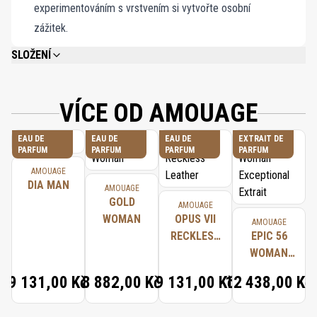
experimentováním s vrstvením si vytvořte osobní
zážitek.
SLOŽENÍ
PLEASE REFER TO EACH INDIVIDUAL PRODUCT IN THE SET FOR THE
COMPLETE INGREDIENT LIST.
VÍCE OD AMOUAGE
EAU DE
EAU DE
EAU DE
EXTRAIT DE
PARFUM
PARFUM
PARFUM
PARFUM
AMOUAGE
DIA MAN
AMOUAGE
GOLD
AMOUAGE
WOMAN
OPUS VII
AMOUAGE
RECKLESS
EPIC 56
LEATHER
WOMAN
EXCEPTIONAL
9 131,00 Kč
8 882,00 Kč
9 131,00 Kč
12 438,00 Kč
EXTRAIT