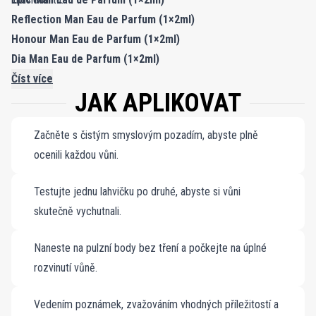
Reflection Man Eau de Parfum (1×2ml)
Honour Man Eau de Parfum (1×2ml)
Dia Man Eau de Parfum (1×2ml)
Interlude Man Eau de Parfum (1×2ml)
Číst více
JAK APLIKOVAT
Začněte s čistým smyslovým pozadím, abyste plně
ocenili každou vůni.
Testujte jednu lahvičku po druhé, abyste si vůni
skutečně vychutnali.
Naneste na pulzní body bez tření a počkejte na úplné
rozvinutí vůně.
Vedením poznámek, zvažováním vhodných příležitostí a