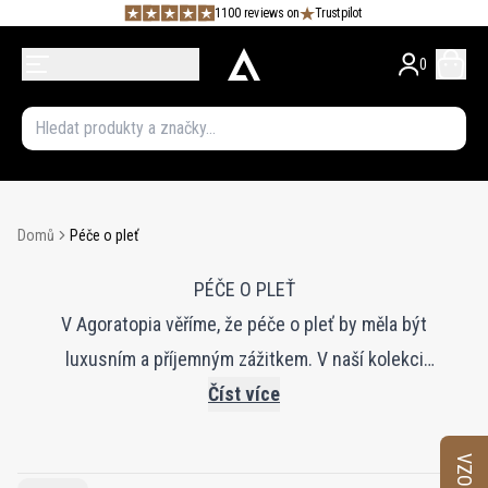
1100 reviews on
Trustpilot
0
Domů
Péče o pleť
PÉČE O PLEŤ
V Agoratopia věříme, že péče o pleť by měla být
luxusním a příjemným zážitkem. V naší kolekci
objevíte špičkové produkty péče o pleť od
Číst více
renomovaných značek, jako jsou 111SKIN a Swiss
Perfection, pečlivě vybrané pro svou účinnost a