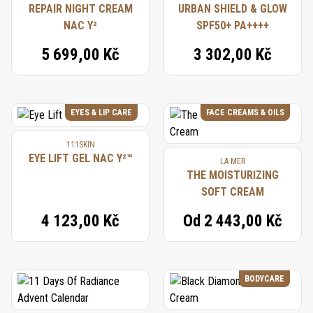
REPAIR NIGHT CREAM
URBAN SHIELD & GLOW
NAC Y²
SPF50+ PA++++
5 699,00 Kč
3 302,00 Kč
EYES & LIP CARE
FACE CREAMS & OILS
111SKIN
EYE LIFT GEL NAC Y²™
LA MER
THE MOISTURIZING
SOFT CREAM
4 123,00 Kč
Od
2 443,00 Kč
BODYCARE