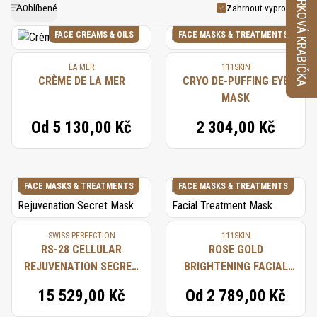
VZORKOVÁ KRABIČKA
výjimečný pocit luxusu. Od hydratačních krémů po
Oblíbené
Zahrnout vyprodané
detoxikační masky – nabízíme vše, co potřebujete k
FACE CREAMS & OILS
FACE MASKS & TREATMENTS
hýčkání své pleti a dosažení zdravého, zářivého
LA MER
111SKIN
vzhledu. Produkty využívají pokročilé technologie a
CRÈME DE LA MER
CRYO DE-PUFFING EYE
ingredience nejvyšší kvality, aby zajistily dokonalé
MASK
výsledky a jedinečný zážitek z péče o pleť. Proč se
Od
5 130,00 Kč
2 304,00 Kč
spokojit s něčím méně dokonalým? Objevte kolekci
péče o pleť na Agoratopia a dopřejte si vrcholný
luxus každodenní péče.
FACE MASKS & TREATMENTS
FACE MASKS & TREATMENTS
SWISS PERFECTION
111SKIN
RS-28 CELLULAR
ROSE GOLD
REJUVENATION SECRET
BRIGHTENING FACIAL
MASK
TREATMENT MASK
15 529,00 Kč
Od
2 789,00 Kč