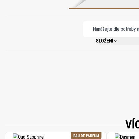
Nanášejte dle potřeby na
SLOŽENÍ
ALCOHOL DENAT. (SD AL
VÍ
EAU DE PARFUM