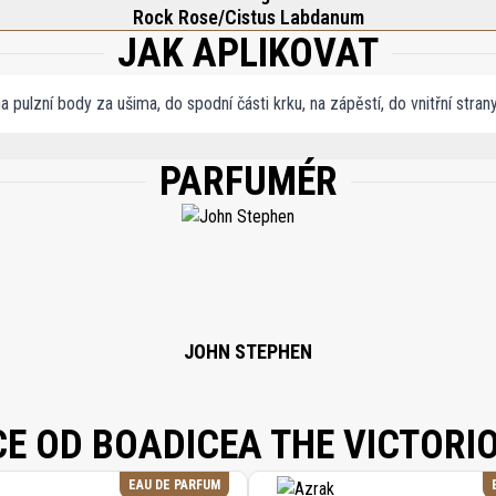
Rock Rose/Cistus Labdanum
JAK APLIKOVAT
 pulzní body za ušima, do spodní části krku, na zápěstí, do vnitřní stran
PARFUMÉR
COHOL 40-B), PARFUM (FRAGRANCE), AQUA (WATER), ALPHA-ISO-METHYL IONON
JOHN STEPHEN
CE OD BOADICEA THE VICTORI
EAU DE PARFUM