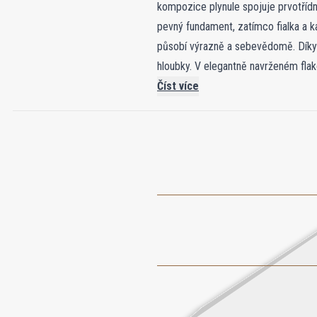
kompozice plynule spojuje prvotřídní
pevný fundament, zatímco fialka a ka
působí výrazně a sebevědomě. Díky m
hloubky. V elegantně navrženém flak
propracovanosti Complex: s každým s
Číst více