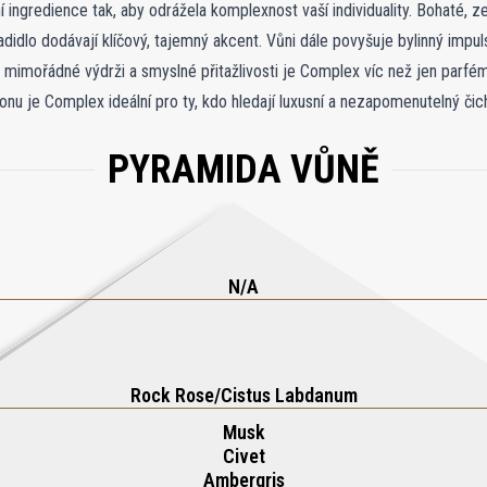
 ingredience tak, aby odrážela komplexnost vaší individuality. Bohaté, z
didlo dodávají klíčový, tajemný akcent. Vůni dále povyšuje bylinný impul
imořádné výdrži a smyslné přitažlivosti je Complex víc než jen parfém
onu je Complex ideální pro ty, kdo hledají luxusní a nezapomenutelný či
tříknutím se odhalí nová vrstva sofistikovanosti.
PYRAMIDA VŮNĚ
N/A
Rock Rose/Cistus Labdanum
Musk
Civet
Ambergris