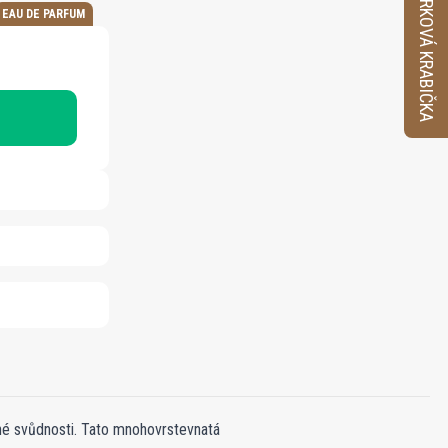
VZORKOVÁ KRABIČKA
EAU DE PARFUM
lné svůdnosti. Tato mnohovrstevnatá