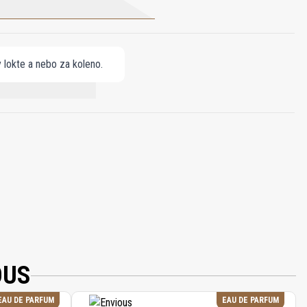
y lokte a nebo za koleno.
E, LIMONENE, GERANIOL.
OUS
EAU DE PARFUM
EAU DE PARFUM