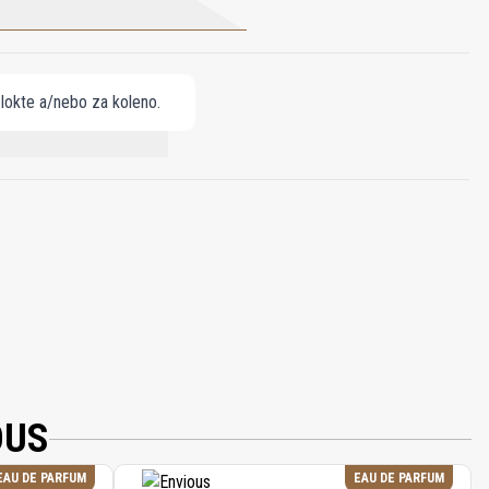
 lokte a/nebo za koleno.
ITRAL, EUGENOL, GERANIOL.
OUS
EAU DE PARFUM
EAU DE PARFUM