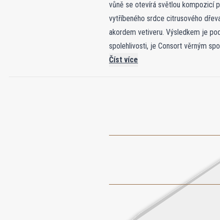
vůně se otevírá světlou kompozicí p
vytříbeného srdce citrusového dře
akordem vetiveru. Výsledkem je podm
spolehlivosti, je Consort věrným spo
zpracování a nadčasovou sofistikovan
Číst více