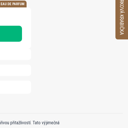
VZORKOVÁ KRABIČKA
EAU DE PARFUM
ivou přitažlivostí. Tato výjimečná