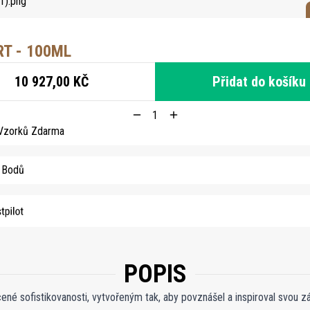
T - 100ML
10 927,00 KČ
Přidat do košíku
 Vzorků Zdarma
3 Bodů
POPIS
é sofistikovanosti, vytvořeným tak, aby povznášel a inspiroval svou zář