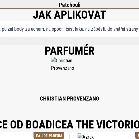
Patchouli
JAK APLIKOVAT
a pulzní body za uchem, na spodní část krku, na zápěstí, do vnitřní strany
PARFUMÉR
OL 40-B), PARFUM (FRAGRANCE), AQUA (WATER), LIMONENE, LINALOOL, BHT, C
CHRISTIAN PROVENZANO
CE OD BOADICEA THE VICTORI
EAU DE PARFUM