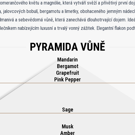
omerančového květu a magnólie, která vytváří svěží a přívětivý první do
va, jalovcových bobulí, bergamotu a limetky, obohaceného jemným nád
anivá a sebevědomá vůně, která zanechává dlouhotrvající dojem. Ideální
lečníkem nabízejícím luxusní a trvalý vonný zážitek. Elegantní flakon po
ost, jež tuto výjimečnou vůni definují.
PYRAMIDA VŮNĚ
Mandarin
Bergamot
Grapefruit
Pink Pepper
Sage
Musk
Amber