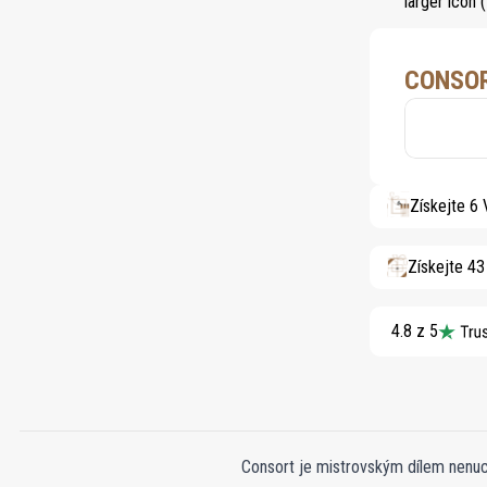
CONSOR
Získejte 6
Získejte 4
4.8 z 5
Consort je mistrovským dílem nenucen