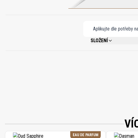
Aplikujte dle potřeby n
SLOŽENÍ
ALCOHOL DENAT. (SD ALCOH
VÍ
EAU DE PARFUM