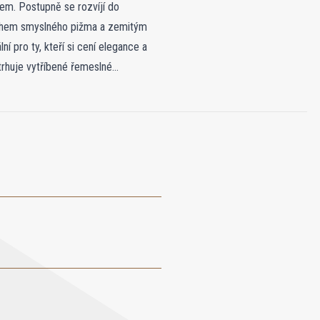
jem. Postupně se rozvíjí do
echem smyslného pižma a zemitým
 pro ty, kteří si cení elegance a
dtrhuje vytříbené řemeslné