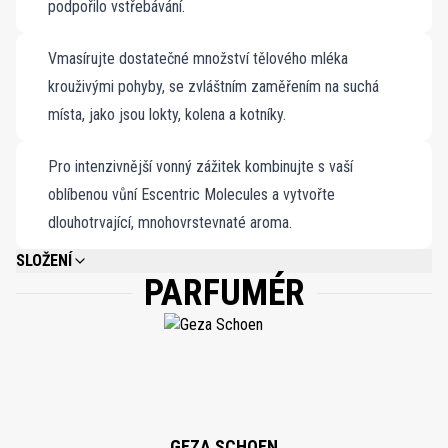
podpořilo vstřebávání.
Vmasírujte dostatečné množství tělového mléka
krouživými pohyby, se zvláštním zaměřením na suchá
místa, jako jsou lokty, kolena a kotníky.
Pro intenzivnější vonný zážitek kombinujte s vaší
oblíbenou vůní Escentric Molecules a vytvořte
dlouhotrvající, mnohovrstevnaté aroma.
SLOŽENÍ
PARFUMÉR
AQUA (WATER), CAPRYLIC/CAPRIC TRIGLYCERIDE, HYDROGENATED COCO
GLYCERIDES, BUTYROSPERMUM PARKII (SHEA) BUTTER, RICINUS
COMMUNIS (CASTOR) SEED OIL, SORBITOL, C14-22 ALCOHOLS, ISOPROPYL
PALMITATE, BENTONITE, CERA ALBA (BEESWAX), PARFUM (FRAGRANCE),
SODIUM STEAROYL GLUTAMATE, SQUALANE, SODIUM HYALURONATE,
SIMMONDSIA CHINENSIS (JOJOBA) SEED OIL, BRASSICA CAMPESTRIS
(RAPESEED) STEROLS, C12-20 ALKYL GLUCOSIDE,
HYDROXYACETOPHENONE, MICROCRYSTALLINE CELLULOSE,
PHENOXYETHANOL, XANTHAN GUM, CETEARYL ALCOHOL, LACTIC ACID,
GEZA SCHOEN