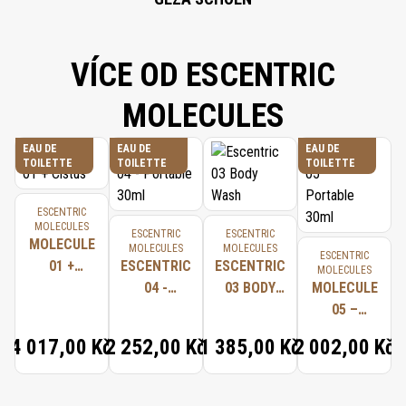
CELLULOSE GUM, LIMONENE, BENZOIC ACID, DEHYDROACETIC ACID,
BENZYL SALICYLATE, LINALOOL, CITRONELLOL, HYDROXYCITRONELLAL,
CITRAL.
VÍCE OD ESCENTRIC
MOLECULES
EAU DE
EAU DE
EAU DE
TOILETTE
TOILETTE
TOILETTE
ESCENTRIC
MOLECULES
ESCENTRIC
ESCENTRIC
MOLECULE
MOLECULES
MOLECULES
ESCENTRIC
01 +
ESCENTRIC
ESCENTRIC
MOLECULES
CISTUS
04 -
03 BODY
MOLECULE
PORTABLE
WASH
05 –
30ML
PORTABLE
4 017,00 Kč
2 252,00 Kč
1 385,00 Kč
2 002,00 Kč
30ML