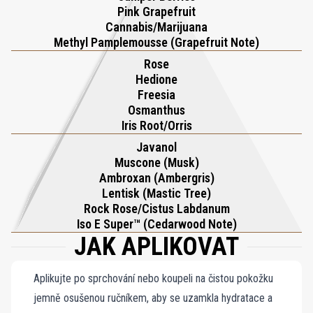
Pink Grapefruit
Cannabis/Marijuana
Methyl Pamplemousse (Grapefruit Note)
Rose
Hedione
Freesia
Osmanthus
Iris Root/Orris
Javanol
Muscone (Musk)
Ambroxan (Ambergris)
Lentisk (Mastic Tree)
Rock Rose/Cistus Labdanum
Iso E Super™ (Cedarwood Note)
JAK APLIKOVAT
Aplikujte po sprchování nebo koupeli na čistou pokožku
jemně osušenou ručníkem, aby se uzamkla hydratace a