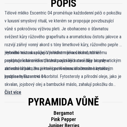
POPIS
Tělové mléko Escentric 04 proměňuje každodenní péči o pokožku
v luxusní smyslový rituál, ve kterém se propojuje povzbuzující
vůně s pokročivou výživou pleti. Je obohaceno o šťavnatou
svěžest kůry růžového grapefruitu a aromatickou čistotu jalovce a
rozvíjí zářivý vonný akord s tóny limetkové kůry, růžového pepře a
jemného náznaku růže. Výsledkem je nečekaná, téměř
Hybridní textura spojující lehkost mléka s bohatostí krému
psychedelická svěžest, která povznáší a osvěžuje smysly a
poskytuje intenzivní a dlouhotrvající hydrataci díky biomimetickým
zanechává pokožku jemně provoněnou moderním santalovým
aktivním látkám, mezi které patří esenciální mastné kyseliny,
podpisem Escentric 04.
kyselina hyaluronová a sorbitol. Fytosteroly a přírodní oleje, jako je
skvalan, jojobový olej a bambucké máslo, zahalují pokožku do
hedvábné hebkosti a pocitu komfortu. Tělové mléko Escentric 04
Číst více
PYRAMIDA VŮNĚ
je dermatologicky testované, netestované na zvířatech a vhodné
pro všechny typy pleti. Zároveň dokonale doplňuje stejnojmennou
Bergamot
vůni a vytváří ucelený a intenzivní vonný zážitek.
Pink Pepper
Juniper Berries