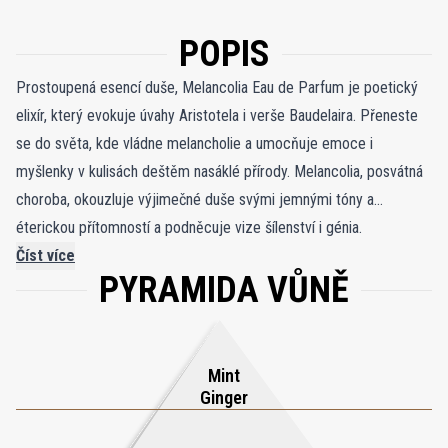
POPIS
Prostoupená esencí duše, Melancolia Eau de Parfum je poetický
elixír, který evokuje úvahy Aristotela i verše Baudelaira. Přeneste
se do světa, kde vládne melancholie a umocňuje emoce i
myšlenky v kulisách deštěm nasáklé přírody. Melancolia, posvátná
choroba, okouzluje výjimečné duše svými jemnými tóny a
éterickou přítomností a podněcuje vize šílenství i génia.
Překračuje hranice nostalgie, povznáší spleen a vyvolává hluboký
Číst více
PYRAMIDA VŮNĚ
pocit touhy a tajemství. Nechte se obklopit vodou ducha, která vás
povede na cestě sebepoznání světem Melancolia Eau de Parfum.
Mint
Ginger