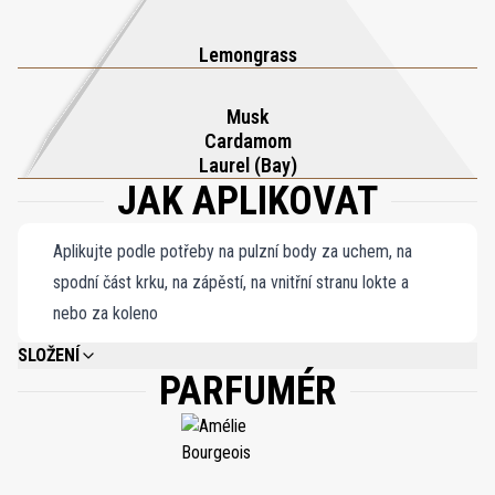
Lemongrass
Musk
Cardamom
Laurel (Bay)
JAK APLIKOVAT
Aplikujte podle potřeby na pulzní body za uchem, na
spodní část krku, na zápěstí, na vnitřní stranu lokte a
nebo za koleno
SLOŽENÍ
PARFUMÉR
ALCOHOL DENAT., FRAGRANCE/PARFUM, WATER/AQUA, LINALOOL,
LIMONENE, BENZYL SALICYLATE, CITRAL, GERANIOL.