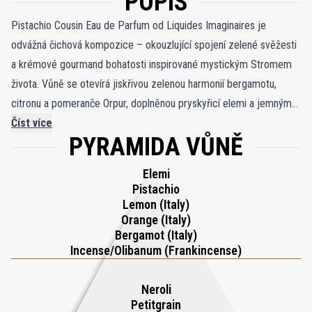
POPIS
Pistachio Cousin Eau de Parfum od Liquides Imaginaires je
odvážná čichová kompozice – okouzlující spojení zelené svěžesti
a krémové gourmand bohatosti inspirované mystickým Stromem
života. Vůně se otevírá jiskřivou zelenou harmonií bergamotu,
citronu a pomeranče Orpur, doplněnou pryskyřicí elemi a jemným
závanem kadidla. Tato zářivá svěžest postupně odhaluje lahodné
Číst více
PYRAMIDA VŮNĚ
srdce postavené na pistácii, které jemně připomíná pražené teplo
lískových oříšků a mandlí. Nečekaný akord černého citronu –
Elemi
upraveného ve slané vodě – přináší suchý, pikantně kyselý tón,
Pistachio
který kompozici prohlubuje a kontrastuje s její krémovou
Lemon (Italy)
Orange (Italy)
sladkostí. Tóny čaje Earl Grey spolu s květy pomerančovníku a
Bergamot (Italy)
citroníku dodávají vůni zářivou a vzdušnou lehkost, která přináší
Incense/Olibanum (Frankincense)
svěžest i komplexnost do její gourmand podstaty. V základu se
rozvíjejí dřevité a pryskyřičné tóny: cypriol, vetiver, pačuli a
Neroli
australské santalové dřevo se prolínají s Akigalawoodem a pižmem
Petitgrain