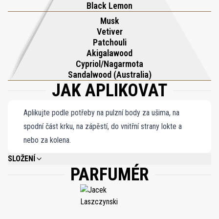
a vytvářejí hřejivý, texturovaný závěr. Výsledkem je
Black Lemon
mnohovrstevnatý parfém – zemitý i éterický, kyselkavý i sladký –
Musk
Vetiver
který jedinečným způsobem vyvažuje svěžest a smyslnou plnost.
Patchouli
Pistachio Cousin je vůně, která překvapuje a svádí každou svou
Akigalawood
vrstvou, živá moderní gourmand kompozice zakořeněná v
Cypriol/Nagarmota
poetickém bohatství přírody.
Sandalwood (Australia)
JAK APLIKOVAT
Aplikujte podle potřeby na pulzní body za ušima, na
spodní část krku, na zápěstí, do vnitřní strany lokte a
nebo za kolena.
SLOŽENÍ
PARFUMÉR
ALCOHOL DENAT., AQUA (WATER), PARFUM (FRAGRANCE), LINALYL
ACETATE, LIMONENE, LINALOOL, CITRUS LIMON PEEL OIL, CITRUS
AURANTIUM BERGAMIA PEEL OIL, CITRUS AURANTIUM PEEL OIL, ACETYL
CEDRENE, POGOSTEMON CABLIN OIL, ETHYLHEXYL SALICYLATE, PINENE,
GERANIOL, BUTYL METHOXYDIBENZOYLMETHANE, CITRAL, COUMARIN,
CITRUS AURANTIUM FLOWER OIL, TRIS