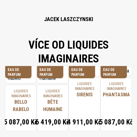
(TETRAMETHYLHYDROXYPIPERIDINOL) CITRATE, SANTALUM ALBUM OIL,
BETA-CARYOPHYLLENE, GERANYL ACETATE, SANTALOL, TERPINEOL,
TERPINOLENE, ALPHA-TERPINENE, CITRONELLOL, BENZALDEHYDE, GA.
JACEK LASZCZYNSKI
VÍCE OD LIQUIDES
IMAGINAIRES
EAU DE
EAU DE
EAU DE
EAU DE
PARFUM
PARFUM
PARFUM
PARFUM
LIQUIDES
LIQUIDES
IMAGINAIRES
IMAGINAIRES
LIQUIDES
LIQUIDES
SIRENIS
PHANTASMA
IMAGINAIRES
IMAGINAIRES
BELLO
BÊTE
RABELO
HUMAINE
5 087,00 Kč
6 419,00 Kč
4 911,00 Kč
5 087,00 Kč