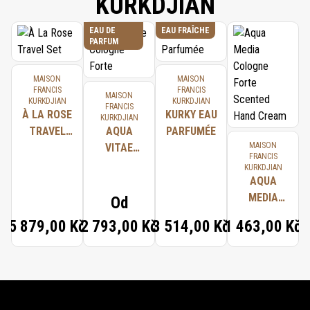
KURKDJIAN
EAU DE
EAU FRAÎCHE
PARFUM
MAISON
MAISON
FRANCIS
FRANCIS
MAISON
KURKDJIAN
KURKDJIAN
FRANCIS
À LA ROSE
KURKY EAU
KURKDJIAN
TRAVEL
AQUA
PARFUMÉE
MAISON
SET
VITAE
FRANCIS
COLOGNE
KURKDJIAN
FORTE
AQUA
MEDIA
Od
COLOGNE
5 879,00 Kč
2 793,00 Kč
3 514,00 Kč
1 463,00 Kč
FORTE
SCENTED
HAND
CREAM