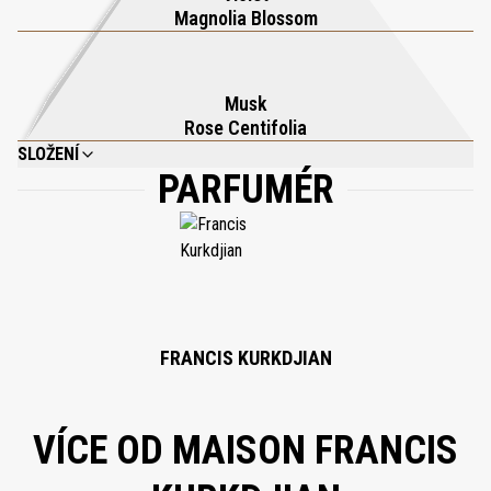
Magnolia Blossom
Musk
Rose Centifolia
SLOŽENÍ
PARFUMÉR
TETRAMETHYL ACETYLOCTAHYDRONAPHTHALENES, alpha-ISOMETHYL
IONONE, HYDROXYCITRONELLAL, GERANYL ACETATE, LINALYL ACETATE,
CITRONELLOL, ROSE KETONE-4, EUGENOL, GERANIOL, LINALOOL.
FRANCIS KURKDJIAN
VÍCE OD MAISON FRANCIS