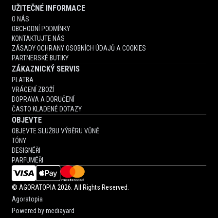
UŽITEČNÉ INFORMACE
O NÁS
OBCHODNÍ PODMÍNKY
KONTAKTUJTE NÁS
ZÁSADY OCHRANY OSOBNÍCH ÚDAJŮ A COOKIES
PARTNERSKÉ BUTIKY
ZÁKAZNICKÝ SERVIS
PLATBA
VRÁCENÍ ZBOŽÍ
DOPRAVA A DORUČENÍ
ČASTO KLADENÉ DOTAZY
OBJEVTE
OBJEVTE SLUŽBU VÝBĚRU VŮNĚ
TÓNY
DESIGNÉŘI
PARFUMÉŘI
©
AGORATOPIA
2026. All Rights Reserved.
Agoratopia
Powered by
mediayard