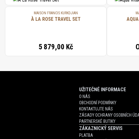
MAISON FRANCIS KURKDJIAN
M
À LA ROSE TRAVEL SET
AQUA
5 879,00 Kč
UŽITEČNÉ INFORMACE
O NÁS
OBCHODNÍ PODMÍNKY
KONTAKTUJTE NÁS
ZÁSADY OCHRANY OSOBNÍCH ÚDA
PARTNERSKÉ BUTIKY
ZÁKAZNICKÝ SERVIS
PLATBA