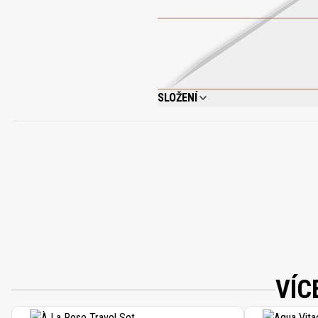
SLOŽENÍ
AQUA (WATER); COCAMIDOPROPYL BETA
CHLORIDE; SODIUM COCOYL GLUTAMATE; 
HYDROXYHYDROCINNAMATE; TETRASODI
VÍC