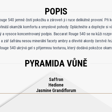
POPIS
Rouge 540 jemně čistí pokožku a zároveň ji i ruce delikátně provoní. Při
ináší okamžik komfortu a smyslové pohody. Opláchněte a dopřejte si vů
ný a vysoce koncentrovaný podpis. Baccarat Rouge 540 se na kůži rozpr
 a zář šafránu nesou minerální facety ambry a dřevité akordy čerstvě ř
Rouge 540 ukrývá gel s příjemnou texturou, který dodává pokožce okamži
e svůj beauty rituál o další provoněné produkty Baccarat Rouge 540: těl
PYRAMIDA VŮNĚ
Saffron
Hedione
Jasmine Grandiflorum