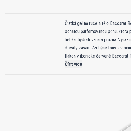
Čisticí gel na ruce a tělo Baccarat 
bohatou parfémovanou pěnu, která př
hebká, hydratovaná a pružná. Výraz
dřevitý závan. Vzdušné tóny jasmínu
flakon v ikonické červené Baccarat 
a prodloužení stopy vaší vůně doplňt
Číst více
mlhu a tuhé mýdlo.