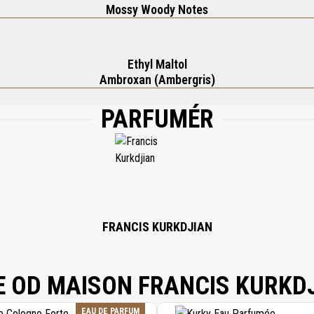
Mossy Woody Notes
Ethyl Maltol
Ambroxan (Ambergris)
PARFUMÉR
INE; GLYCERIN; DISODIUM COCOYL GLUTAMATE; PARFUM (FRAGRANCE); CETEAR
LEVULINIC ACID; CITRIC ACID; ETHYLHEXYLGLYCERIN; CHLORPHENESIN; SODIUM
UM GLUTAMATE DIACETATE; HEXYL CINNAMAL; LIMONENE.
FRANCIS KURKDJIAN
E OD MAISON FRANCIS KURKD
EAU DE PARFUM