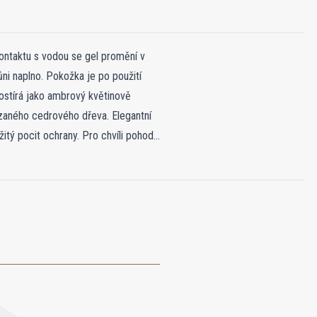
 kontaktu s vodou se gel promění v
ni naplno. Pokožka je po použití
ostírá jako ambrový květinově
ezaného cedrového dřeva. Elegantní
tý pocit ochrany. Pro chvíli pohody
ové mléko, tělový olej, vlasovou