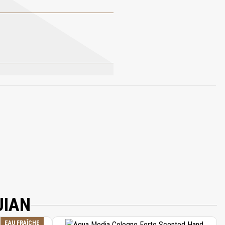
ETH-60 MYRISTYL GLYCOL; SODIUM
 LEVULINATE; OCTADECYL DI-T-BUTYL-4-
JIAN
EAU FRAÎCHE