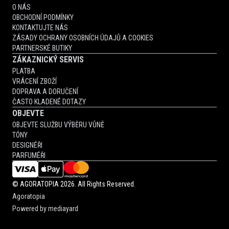
O NÁS
OBCHODNÍ PODMÍNKY
KONTAKTUJTE NÁS
ZÁSADY OCHRANY OSOBNÍCH ÚDAJŮ A COOKIES
PARTNERSKÉ BUTIKY
ZÁKAZNICKÝ SERVIS
PLATBA
VRÁCENÍ ZBOŽÍ
DOPRAVA A DORUČENÍ
ČASTO KLADENÉ DOTAZY
OBJEVTE
OBJEVTE SLUŽBU VÝBĚRU VŮNĚ
TÓNY
DESIGNÉŘI
PARFUMÉŘI
©
AGORATOPIA
2026. All Rights Reserved.
Agoratopia
Powered by
mediayard