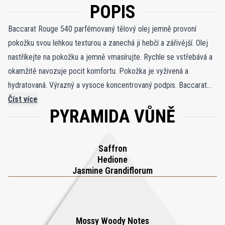
POPIS
Baccarat Rouge 540 parfémovaný tělový olej jemně provoní
pokožku svou lehkou texturou a zanechá ji hebčí a zářivější. Olej
nastříkejte na pokožku a jemně vmasírujte. Rychle se vstřebává a
okamžitě navozuje pocit komfortu. Pokožka je vyživená a
hydratovaná. Výrazný a vysoce koncentrovaný podpis. Baccarat
Rouge 540 se na kůži rozprostírá jako jantarově květinový a
Číst více
PYRAMIDA VŮNĚ
dřevitý závan. Vzdušné tóny jasmínu a zářivý šafrán nesou
minerální akordy ambry a dřevité nuance čerstvě řezaného cedru.
Baccarat Rouge 540 parfémovaný tělový olej, uložený v ikonické
Saffron
skleněné lahvi domu, je složen ze sladkého mandlového oleje,
Hedione
makadamiového oleje, panenského arganového oleje a oleje z
Jasmine Grandiflorum
meruňkových jader. Pro chvíli skutečné pohody a prodloužení
projekce vaší vůně doplňte svůj beauty rituál o další parfémované
produkty Baccarat Rouge 540: čisticí gel na ruce a tělo, tělové
Mossy Woody Notes