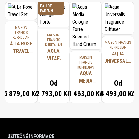
EAU DE
PARFUM
MAISON
FRANCIS
MAISON
KURKDJIAN
FRANCIS
MAISON FRANCIS
À LA ROSE
KURKDJIAN
KURKDJIAN
TRAVEL
AQUA
AQUA
MAISON
SET
VITAE
UNIVERSALIS
FRANCIS
COLOGNE
KURKDJIAN
FRAGRANCE
FORTE
AQUA
DIFFUSER
MEDIA
Od
Od
COLOGNE
5 879,00 Kč
2 793,00 Kč
1 463,00 Kč
4 493,00 Kč
FORTE
SCENTED
HAND
CREAM
UŽITEČNÉ INFORMACE