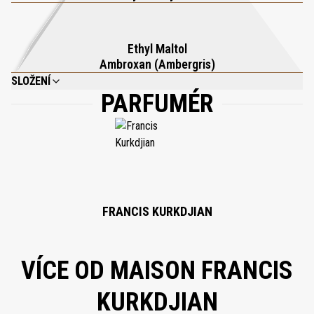
mléko, vlasovou mlhu a tuhé mýdlo.
Ethyl Maltol
Ambroxan (Ambergris)
SLOŽENÍ
PARFUMÉR
COCO-CAPRYLATE/CAPRATE; ISOPROPYL PALMITATE; CAPRYLIC/CAPRIC
TRIGLYCERIDE; PRUNUS AMYGDALUS DULCIS (SWEET ALMOND) OIL;
PARFUM (FRAGRANCE); MACADAMIA INTEGRIFOLIA SEED OIL; PRUNUS
ARMENIACA (APRICOT) KERNEL OIL; CETEARYL ISONONANOATE;
SQUALANE; ARGANIA SPINOSA KERNEL OIL; PENTAERYTHRITYL TETRA-DI-
T-BUTYL HYDROXYHYDROCINNAMATE; LIMONENE; LINALOOL; TOCOPHEROL;
BENZYL BENZOATE.
FRANCIS KURKDJIAN
VÍCE OD MAISON FRANCIS
KURKDJIAN