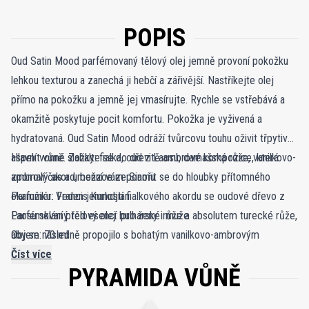
POPIS
Oud Satin Mood parfémovaný tělový olej jemně provoní pokožku
lehkou texturou a zanechá ji hebčí a zářivější. Nastříkejte olej
přímo na pokožku a jemně jej vmasírujte. Rychle se vstřebává a
okamžitě poskytuje pocit komfortu. Pokožka je vyživená a
hydratovaná. Oud Satin Mood odráží tvůrcovu touhu oživit třpytivý
aspekt vůně. Zahalte se do dřevitě ambrové kompozice, která
Hlavní vonné složky: fialka, oud z Laosu, damašská růže, vanilkovo-
zpomalí čas a umožní vám ponořit se do hloubky přítomného
ambrový akord, benzoe ze Siamu
okamžiku. Veden jemností fialkového akordu se oudové dřevo z
Parfumér: Francis Kurkdjian
Laosu sklání před esencí bulharské růže a absolutem turecké růže,
Parfémovaný tělový olej: pro ženy i muže
aby se následně propojilo s bohatým vanilkovo-ambrovým
Objem: 70 ml
akordem. Oud Satin Mood parfémovaný tělový olej je uložen v
Číst více
PYRAMIDA VŮNĚ
ikonickém skleněném flakonu značky a jeho složení obsahuje oleje
ze sladkých mandlí, makadamových ořechů, panenský arganový