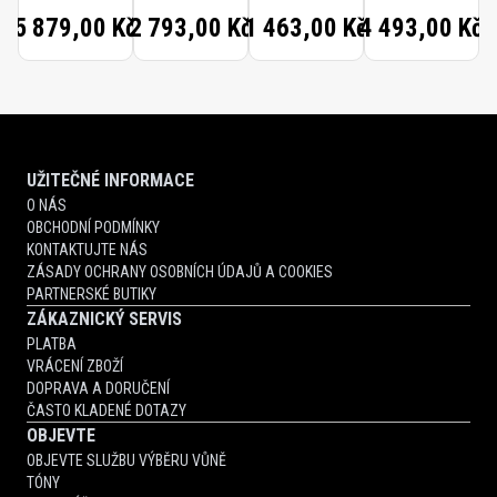
COLOGNE
5 879,00 Kč
2 793,00 Kč
1 463,00 Kč
4 493,00 Kč
FORTE
SCENTED
HAND
CREAM
UŽITEČNÉ INFORMACE
O NÁS
OBCHODNÍ PODMÍNKY
KONTAKTUJTE NÁS
ZÁSADY OCHRANY OSOBNÍCH ÚDAJŮ A COOKIES
PARTNERSKÉ BUTIKY
ZÁKAZNICKÝ SERVIS
PLATBA
VRÁCENÍ ZBOŽÍ
DOPRAVA A DORUČENÍ
ČASTO KLADENÉ DOTAZY
OBJEVTE
OBJEVTE SLUŽBU VÝBĚRU VŮNĚ
TÓNY