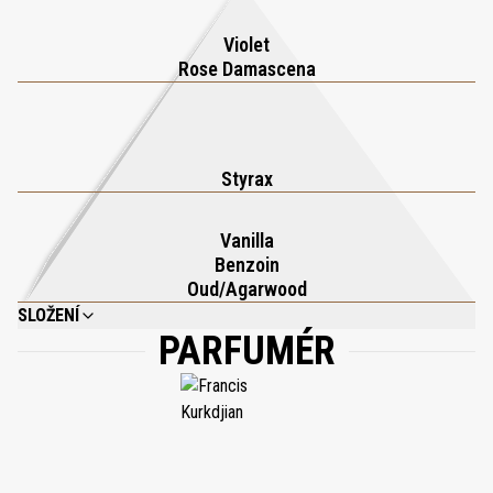
olej a olej z meruňkových jader. Pro intenzivnější pocit pohody a
prodloužení vonné stopy doplňte svůj beauty rituál dalšími
Violet
produkty Oud Satin Mood: čisticím gelem na ruce a tělo, tělovým
Rose Damascena
mlékem, vlasovou mlhou a tuhým mýdlem.
Styrax
Vanilla
Benzoin
Oud/Agarwood
SLOŽENÍ
PARFUMÉR
COCO-CAPRYLATE/CAPRATE; ISOPROPYL PALMITATE; CAPRYLIC/CAPRIC
TRIGLYCERIDE; PRUNUS AMYGDALUS DULCIS (SWEET ALMOND) OIL;
PARFUM (FRAGRANCE); MACADAMIA INTEGRIFOLIA SEED OIL; PRUNUS
ARMENIACA (APRICOT) KERNEL OIL; CETEARYL ISONONANOATE;
SQUALANE; ARGANIA SPINOSA KERNEL OIL; ALPHA-ISOMETHYL IONONE;
LINALOOL; CITRONELLOL; GERANIOL; PENTAERYTHRITYL TETRA-DI-T-BUTYL
HYDROXYHYDROCINNAMATE; COUMARIN; TOCOPHEROL; CINNAMYL