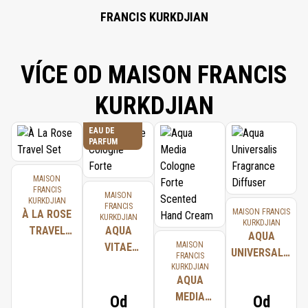
ALCOHOL; LIMONENE; CITRAL.
FRANCIS KURKDJIAN
VÍCE OD MAISON FRANCIS
KURKDJIAN
EAU DE
PARFUM
MAISON
FRANCIS
MAISON
KURKDJIAN
FRANCIS
MAISON FRANCIS
À LA ROSE
KURKDJIAN
KURKDJIAN
TRAVEL
AQUA
AQUA
MAISON
SET
VITAE
UNIVERSALIS
FRANCIS
COLOGNE
KURKDJIAN
FRAGRANCE
FORTE
AQUA
DIFFUSER
MEDIA
Od
Od