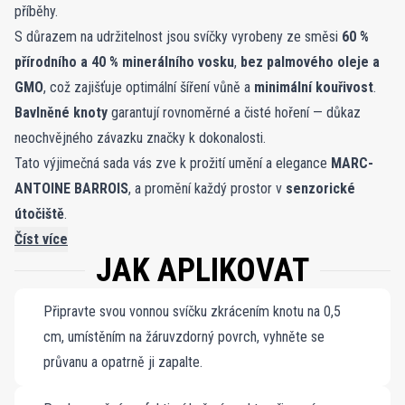
příběhy.
S důrazem na udržitelnost jsou svíčky vyrobeny ze směsi
60 %
přírodního a 40 % minerálního vosku
,
bez palmového oleje a
GMO
, což zajišťuje optimální šíření vůně a
minimální kouřivost
.
Bavlněné knoty
garantují rovnoměrné a čisté hoření — důkaz
neochvějného závazku značky k dokonalosti.
Tato výjimečná sada vás zve k prožití umění a elegance
MARC-
ANTOINE BARROIS
, a promění každý prostor v
senzorické
útočiště
.
Číst více
JAK APLIKOVAT
Připravte svou vonnou svíčku zkrácením knotu na 0,5
cm, umístěním na žáruvzdorný povrch, vyhněte se
průvanu a opatrně ji zapalte.