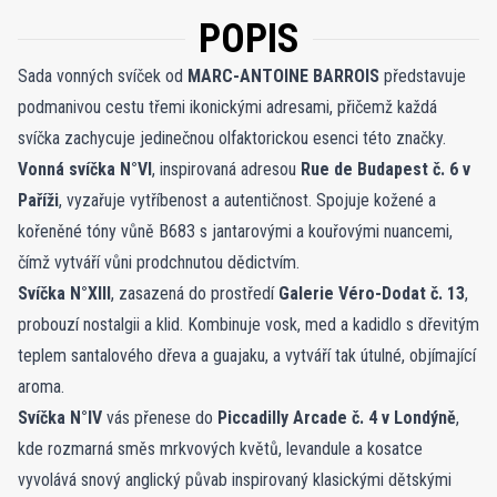
POPIS
Sada vonných svíček od
MARC-ANTOINE BARROIS
představuje
podmanivou cestu třemi ikonickými adresami, přičemž každá
svíčka zachycuje jedinečnou olfaktorickou esenci této značky.
Vonná svíčka N°VI
, inspirovaná adresou
Rue de Budapest č. 6 v
Paříži
, vyzařuje vytříbenost a autentičnost. Spojuje kožené a
kořeněné tóny vůně B683 s jantarovými a kouřovými nuancemi,
čímž vytváří vůni prodchnutou dědictvím.
Svíčka N°XIII
, zasazená do prostředí
Galerie Véro-Dodat č. 13
,
probouzí nostalgii a klid. Kombinuje vosk, med a kadidlo s dřevitým
teplem santalového dřeva a guajaku, a vytváří tak útulné, objímající
aroma.
Svíčka N°IV
vás přenese do
Piccadilly Arcade č. 4 v Londýně
,
kde rozmarná směs mrkvových květů, levandule a kosatce
vyvolává snový anglický půvab inspirovaný klasickými dětskými