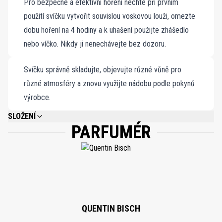
Pro bezpečné a efektivní hoření nechte při prvním
použití svíčku vytvořit souvislou voskovou louži, omezte
dobu hoření na 4 hodiny a k uhašení použijte zhášedlo
nebo víčko. Nikdy ji nenechávejte bez dozoru.
Svíčku správně skladujte, objevujte různé vůně pro
různé atmosféry a znovu využijte nádobu podle pokynů
výrobce.
SLOŽENÍ
PARFUMÉR
PLEASE REFER TO EACH INDIVIDUAL PRODUCT IN THE SET FOR THE
COMPLETE INGREDIENT LIST.
QUENTIN BISCH