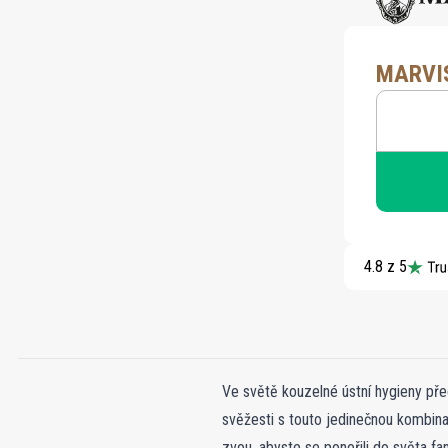
MARVI
4.8 z 5
Ve světě kouzelné ústní hygieny pře
svěžesti s touto jedinečnou kombina
zvou, abyste se ponořili do světa fan