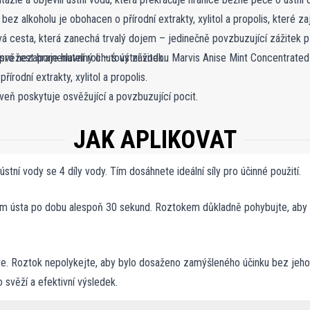
 bez alkoholu je obohacen o přírodní extrakty, xylitol a propolis, které za
ová cesta, která zanechá trvalý dojem – jedinečně povzbuzující zážitek p
 svěžest hraje hlavní roli – s ústní vodou Marvis Anise Mint Concentrat
pro nezapomenutelný chuťový zážitek.
rodní extrakty, xylitol a propolis.
veň poskytuje osvěžující a povzbuzující pocit.
JAK APLIKOVAT
stní vody se 4 díly vody. Tím dosáhnete ideální síly pro účinné použití.
 ústa po dobu alespoň 30 sekund. Roztokem důkladně pohybujte, aby se
te. Roztok nepolykejte, aby bylo dosaženo zamýšleného účinku bez jeho 
 svěží a efektivní výsledek.