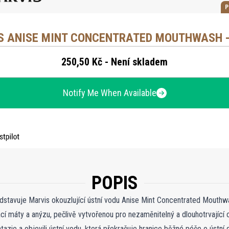
P
S ANISE MINT CONCENTRATED MOUTHWASH -
250,50 Kč - Není skladem
Notify Me When Available
POPIS
dstavuje Marvis okouzlující ústní vodu Anise Mint Concentrated Mouthwa
cí máty a anýzu, pečlivě vytvořenou pro nezaměnitelný a dlouhotrvající 
tazie a objevili ústní vodu, která překračuje hranice běžné péče o ústní 