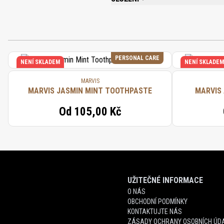
AQUA (WATER/EAU), GLYCERIN, POLOXA
XYLITOL, SODIUM FLUORIDE, ILLICIUM VE
PERSONAL CARE
NENÍ SKLADEM
NENÍ SKLADEM
MARVIS
MARVIS JASMIN MINT TOOTHPASTE
MARVIS
Od
105,00 Kč
UŽITEČNÉ INFORMACE
O NÁS
OBCHODNÍ PODMÍNKY
KONTAKTUJTE NÁS
ZÁSADY OCHRANY OSOBNÍCH ÚDA