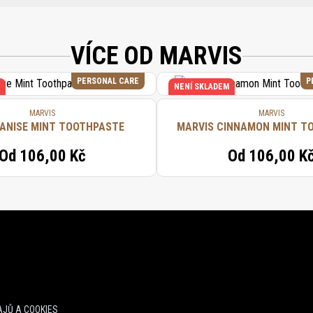
MER 407, SODIUM LAURYL SULFATE, AROMA (FLAVOR), BENZYL ALCOHOL, SOD
RUM (STAR ANISE) FRUIT/SEED OIL, CITRIC ACID, LIMONENE, ANISE ALCOHOL, LIN
VÍCE OD MARVIS
PERSONAL CARE
P
NENÍ SKLADEM
MARVIS
MARVIS
 ANISE MINT TOOTHPASTE
MARVIS CINNAMON MINT T
Od
106,00 Kč
Od
106,00 K
JŮ A COOKIES