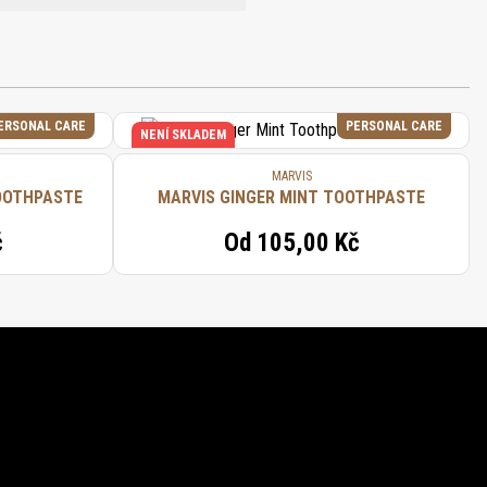
IUM SACCHARIN, SODIUM BENZOATE,
ALOOL, CI 42090 (FD&C BLUE NO. 1).
ERSONAL CARE
PERSONAL CARE
NENÍ SKLADEM
MARVIS
OOTHPASTE
MARVIS GINGER MINT TOOTHPASTE
č
Od
105,00 Kč