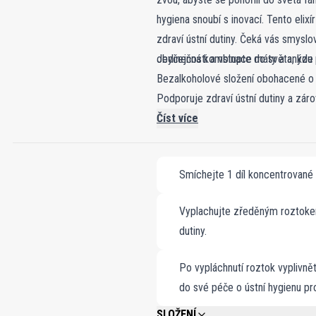
hygiena snoubí s inovací. Tento elixír
zdraví ústní dutiny. Čeká vás smysl
obyčejnosti a vstupte do světa, kde
Jedinečná kombinace máty a anýzu 
Bezalkoholové složení obohacené o pří
Podporuje zdraví ústní dutiny a záro
Číst více
Smíchejte 1 díl koncentrované ú
Vyplachujte zředěným roztokem
dutiny.
Po vypláchnutí roztok vyplivně
do své péče o ústní hygienu pro
SLOŽENÍ