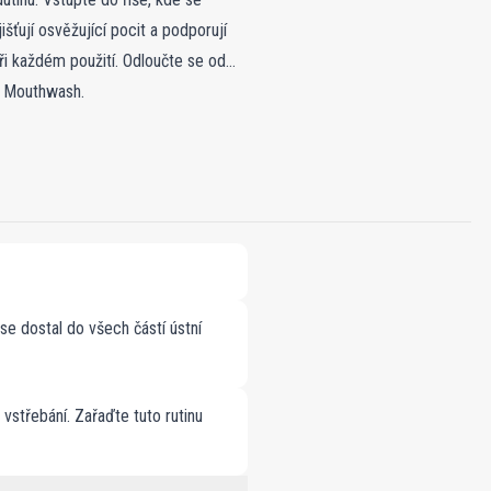
jišťují osvěžující pocit a podporují
ři každém použití. Odloučte se od
ed Mouthwash.
 dostal do všech částí ústní
vstřebání. Zařaďte tuto rutinu