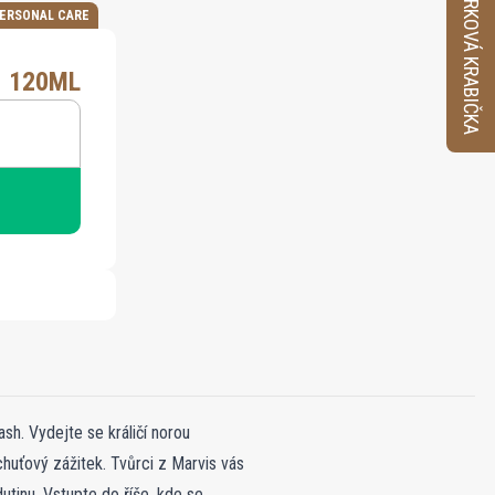
VZORKOVÁ KRABIČKA
ERSONAL CARE
 120ML
sh. Vydejte se králičí norou
chuťový zážitek. Tvůrci z Marvis vás
dutinu. Vstupte do říše, kde se