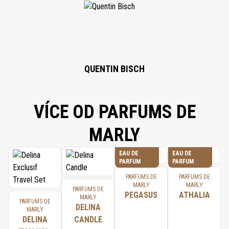
(SHEA) BUTTER, SORBITAN OLIVATE, BUTYLENE GLYCOL,
HYDROXYACETOPHENONE, PRUNUS AMYGDALUS DULCIS (SWEET
ALMOND) OIL, CETEARYL ALCOHOL, CARBOMER, TOCOPHEROL,
ALLANTOIN, HELIANTHUS ANNUUS (SUNFLOWER) SEED OIL, SODIUM
HYDROXIDE, O-CYMEN-5-OL, LIMONENE, PHYTIC ACID, CITRIC ACID,
LINALOOL.
QUENTIN BISCH
VÍCE OD PARFUMS DE
MARLY
EAU DE
EAU DE
PARFUM
PARFUM
PARFUMS DE
PARFUMS DE
MARLY
MARLY
PARFUMS DE
PEGASUS
ATHALIA
MARLY
PARFUMS DE
DELINA
MARLY
DELINA
CANDLE