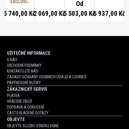
EXCLUSIF
Od
TRAVEL
5 740,00 Kč
2 069,00 Kč
5 503,00 Kč
6 937,00 Kč
SET
UŽITEČNÉ INFORMACE
O NÁS
OBCHODNÍ PODMÍNKY
KONTAKTUJTE NÁS
ZÁSADY OCHRANY OSOBNÍCH ÚDAJŮ A COOKIES
PARTNERSKÉ BUTIKY
ZÁKAZNICKÝ SERVIS
PLATBA
VRÁCENÍ ZBOŽÍ
DOPRAVA A DORUČENÍ
ČASTO KLADENÉ DOTAZY
OBJEVTE
OBJEVTE SLUŽBU VÝBĚRU VŮNĚ