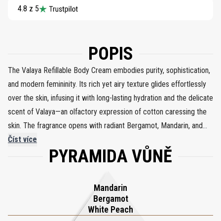
4.8 z 5
POPIS
The Valaya Refillable Body Cream embodies purity, sophistication,
and modern femininity. Its rich yet airy texture glides effortlessly
over the skin, infusing it with long-lasting hydration and the delicate
scent of Valaya—an olfactory expression of cotton caressing the
skin. The fragrance opens with radiant Bergamot, Mandarin, and
White Peach, unfolds into a graceful heart of Orange Flower,
Číst více
PYRAMIDA VŮNĚ
Nympheal, and Vetiver, and settles into a sensual base of
Akigalawood, Ambrofix, and Musk. Infused with Shea Butter,
Sweet Almond Oil, and Glycerin, the minimalist formula nourishes
Mandarin
and softens the skin for up to 8 hours. Elegant and refillable, Valaya
Bergamot
Refillable Body Cream transforms daily care into a ritual of pure
White Peach