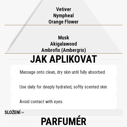
comfort and timeless grace.
Vetiver
Nympheal
Orange Flower
Musk
Akigalawood
Ambrofix (Ambergris)
JAK APLIKOVAT
Massage onto clean, dry skin until fully absorbed.
Use daily for deeply hydrated, softly scented skin.
Avoid contact with eyes.
SLOŽENÍ
PARFUMÉR
AQUA (WATER/EAU), CAPRYLIC/CAPRIC TRIGLYCERIDE, GLYCERIN,
PARFUM (FRAGRANCE), CETEARYL GLUCOSIDE, BUTYROSPERMUM PARKII