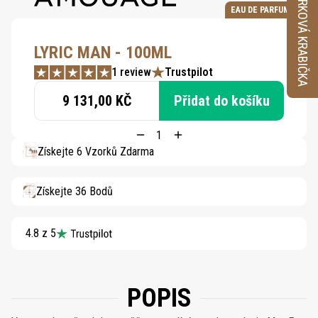
VZORKOVÁ KRABIČKA
EAU DE PARFUM
LYRIC MAN - 100ML
1 review
Trustpilot
9 131,00 KČ
Přidat do košíku
Získejte 6 Vzorků Zdarma
Získejte 36 Bodů
4.8 z 5
POPIS