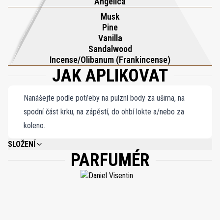
Angelica
Musk
Pine
Vanilla
Sandalwood
Incense/Olibanum (Frankincense)
JAK APLIKOVAT
Nanášejte podle potřeby na pulzní body za ušima, na
spodní část krku, na zápěstí, do ohbí lokte a/nebo za
koleno.
SLOŽENÍ
PARFUMÉR
ALCOHOL DENAT, PARFUM, BENZYL SALICYLATE, ALPHA-ISOMETHYL
IONONE, HYDROXYCITRONELLAL, GERANIOL, LIMONENE, LINALOOL,
CITRONELLOL, CITRAL, FARNESOL, BENZYL BENZOATE, BENZYL ALCOHOL,
ISOEUGENOL, EUGENOL.