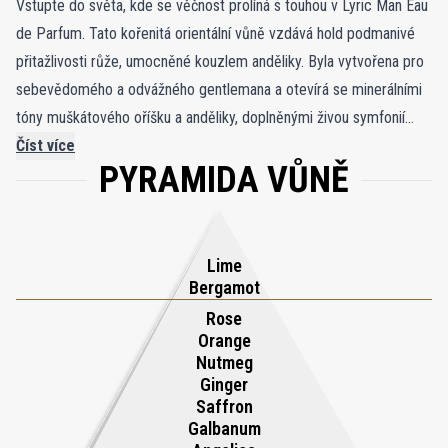
Vstupte do světa, kde se věčnost prolíná s touhou v Lyric Man Eau
de Parfum. Tato kořenitá orientální vůně vzdává hold podmanivé
přitažlivosti růže, umocněné kouzlem anděliky. Byla vytvořena pro
sebevědomého a odvážného gentlemana a otevírá se minerálními
tóny muškátového oříšku a anděliky, doplněnými živou symfonií
limetky a bergamotu. Svěží zeleň zázvoru a galbana dodává
Číst více
PYRAMIDA VŮNĚ
hloubku, zatímco šafrán přináší vlnu sladkosti, která připravuje
půdu pro srdce s zářivou růží, jejíž hedvábné a sametové stránky
doplňují gurmánské tóny pomerančového květu. Kompozice končí
jiskřivým kadidlem, čistými pižmy a svěžími dozvuky, po nichž
Lime
zůstává bohatý závěr jemné vanilky a santalového dřeva. Lyric
Bergamot
Man je symfonickou poctou melancholické kráse růže.
Rose
Orange
Nutmeg
Ginger
Saffron
Galbanum