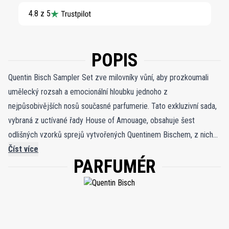
4.8 z 5
POPIS
Quentin Bisch Sampler Set zve milovníky vůní, aby prozkoumali
umělecký rozsah a emocionální hloubku jednoho z
nejpůsobivějších nosů současné parfumerie. Tato exkluzivní sada,
vybraná z uctívané řady House of Amouage, obsahuje šest
odlišných vzorků sprejů vytvořených Quentinem Bischem, z nichž
každý odhaluje jedinečný aspekt jeho tvůrčího podpisu – od
Číst více
PARFUMÉR
zářivých květin a bohatých pryskyřičných dřevin až po pikantní
intenzitu a kontemplativní teplo. Tato sada vzorků, dodávaná v
praktických 2ml lahvičkách, je ideální pro testování, vrstvení,
darování nebo objevování vaší další charakteristické vůně bez
závazků. Každá vůně v sadě představuje oslavovaný výtvor