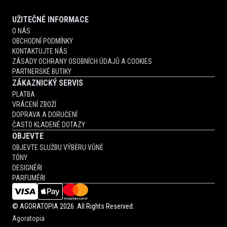
UŽITEČNÉ INFORMACE
O NÁS
OBCHODNÍ PODMÍNKY
KONTAKTUJTE NÁS
ZÁSADY OCHRANY OSOBNÍCH ÚDAJŮ A COOKIES
PARTNERSKÉ BUTIKY
ZÁKAZNICKÝ SERVIS
PLATBA
VRÁCENÍ ZBOŽÍ
DOPRAVA A DORUČENÍ
ČASTO KLADENÉ DOTAZY
OBJEVTE
OBJEVTE SLUŽBU VÝBĚRU VŮNĚ
TÓNY
DESIGNÉŘI
PARFUMÉŘI
©
AGORATOPIA
2026. All Rights Reserved.
Agoratopia