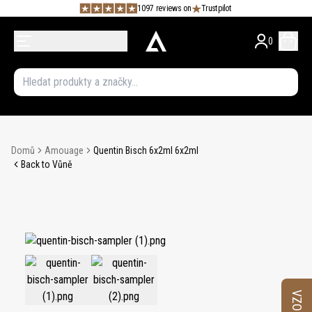
1097 reviews on
Trustpilot
0
Domů
Amouage
Quentin Bisch 6x2ml 6x2ml
Back to Vůně