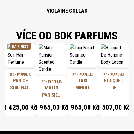
VIOLAINE COLLAS
VÍCE OD BDK PARFUMS
HAIR MIST
BDK PARFUMS
BDK PARFUMS
BDK PARFUMS
PAS CE
TAXI
BOUQUET
BDK PARFUMS
SOIR HAIR
MATIN
MINUIT
DE
PERFUME
PARISIEN
SCENTED
HONGRIE
SCENTED
CANDLE
BODY
1 425,00 Kč
1 965,00 Kč
1 965,00 Kč
1 507,00 Kč
CANDLE
LOTION