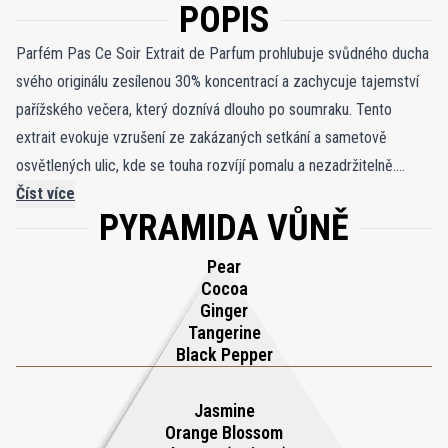
POPIS
Parfém Pas Ce Soir Extrait de Parfum prohlubuje svůdného ducha
svého originálu zesílenou 30% koncentrací a zachycuje tajemství
pařížského večera, který doznívá dlouho po soumraku. Tento
extrait evokuje vzrušení ze zakázaných setkání a sametově
osvětlených ulic, kde se touha rozvíjí pomalu a nezadržitelně.
Výrazné otevření černého pepře a zázvoru podnítí okamžitou
Číst více
PYRAMIDA VŮNĚ
intriku, obohacenou o temné gurmánské kouzlo pryskyřičného
kakaa. Šťavnatá hruška a zářivá mandarinka dodávají hravou jiskru a
Pear
udávají tón vůni, která je provokativní i elegantní. V srdci marocký
Cocoa
jasmínový absolut vyzařuje smyslnou květinovost, propletenou s
Ginger
Tangerine
bujnou sladkostí kdoulového chutney a zářivým pomerančovým
Black Pepper
květem. Základ odhaluje hluboce návykovou stopu, kde se
indonéské pačuli, hřejivý benzoin a krémová vanilka rozplývají do
Jasmine
moderních dřevitých akcentů kašmíru a ambroxanu. Parfém Pas
Orange Blossom
Ce Soir Extrait de Parfum vytvořený Violaine Collas je studií