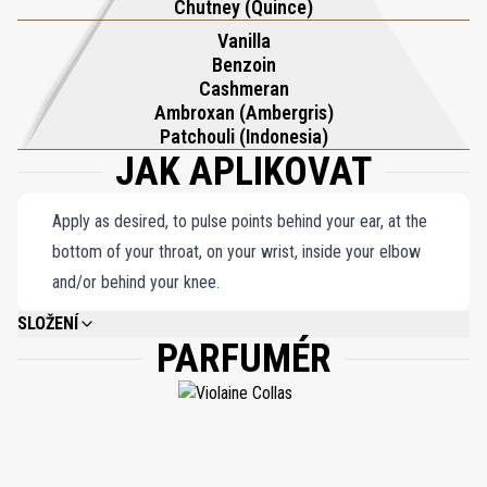
Chutney (Quince)
rafinovaného pokušení – odvážného, ​​ženského a neodolatelně šik,
Vanilla
zanechávající za sebou bohatý, nezapomenutelný rukopis.
Benzoin
Cashmeran
Ambroxan (Ambergris)
Patchouli (Indonesia)
JAK APLIKOVAT
Apply as desired, to pulse points behind your ear, at the
bottom of your throat, on your wrist, inside your elbow
and/or behind your knee.
SLOŽENÍ
PARFUMÉR
ALCOHOL DENAT., PARFUM (FRAGRANCE), AQUA (WATER), COUMARIN,
ALPHA-ISOMETHYL IONONE, ISOEUGENOL, TOCOPHEROL, LINALOOL,
LIMONENE, GERANIOL, CITRAL, FARNESOL.