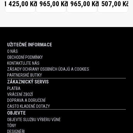
1 425,00 Kč
1 965,00 Kč
1 965,00 Kč
1 507,00 Kč
CANDLE
LOTION
UŽITEČNÉ INFORMACE
O NÁS
OBCHODNÍ PODMÍNKY
KONTAKTUJTE NÁS
ZÁSADY OCHRANY OSOBNÍCH ÚDAJŮ A COOKIES
PARTNERSKÉ BUTIKY
ZÁKAZNICKÝ SERVIS
PLATBA
VRÁCENÍ ZBOŽÍ
DOPRAVA A DORUČENÍ
ČASTO KLADENÉ DOTAZY
OBJEVTE
OBJEVTE SLUŽBU VÝBĚRU VŮNĚ
TÓNY
DESIGNÉŘI