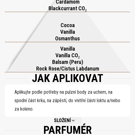
Cardamom
Blackcurrant CO₂
Cocoa
Vanilla
Osmanthus
Vanilla
Vanilla CO₂
Balsam (Peru)
Rock Rose/Cistus Labdanum
JAK APLIKOVAT
Aplikujte podle potřeby na pulzní body za uchem, na
spodní část krku, na zápěstí, do vnitřní části loktu a/nebo
za koleno.
SLOŽENÍ
PARFUMÉR
NOT AVAILABLE.