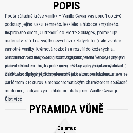
POPIS
Pocta záhadné kráse vanilky – Vanille Caviar vás ponoří do živé
podstaty jejího lusku: temného, lesklého a hluboce smyslného.
Inspirováno dílem „Outrenoir“ od Pierre Soulages, proměňuje
materiál v záři, kde světlo nevychází z zlatých tónů, ale z srdce
samotné vanilky. Krémová rozkoš se rozvíjí do kožených a
minerálních odstínů, evokujících vegetální „kaviár“ obohacený o
Složení od Alexandry Carlin kontrastuje bohatost vanilky s jasnými
jódovou hloubku. Tento jedinečný průzkum povyšuje vanilku nad
akcenty kardamomu, ovocné černé rybízy a tepla kakaových bobů.
sladkost, odhaluje její komplexnost jako surovou i vzácnou.
Zakotveno v pryskyřicích peruánského balzámu a labdanu, stává se
parfémem s texturou a monochromatickým charakterem současně
moderním, nadčasovým a hluboce obalujícím. Vanille Caviar je
zároveň gurmánským potěšením i sofistikovaným vyjádřením,
Číst více
PYRAMIDA VŮNĚ
oslavujícím vanilku jako ušlechtilou surovinu.
Calamus