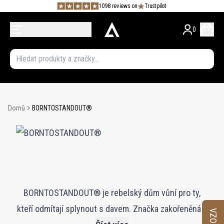
1098 reviews on
Trustpilot
0
Domů
BORNTOSTANDOUT®
BORNTOSTANDOUT® je rebelský dům vůní pro ty,
kteří odmítají splynout s davem. Značka zakořeněná v