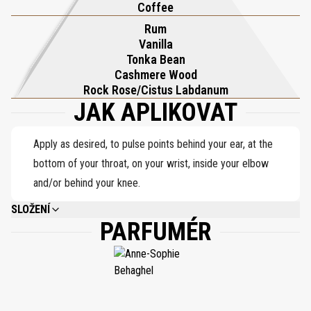
Coffee
nekonečně návyková, dokonale se nosí samostatně nebo ve
Rum
vrstvách, aby proměnila jakoukoli vůni v dekadentní podpis.
Vanilla
Tonka Bean
Cashmere Wood
Rock Rose/Cistus Labdanum
JAK APLIKOVAT
Apply as desired, to pulse points behind your ear, at the
bottom of your throat, on your wrist, inside your elbow
and/or behind your knee.
SLOŽENÍ
PARFUMÉR
ALCOHOL DENAT., PARFUM (FRAGRANCE), AQUA (WATER), COUMARIN,
CINNAMAL, EUGENOL.