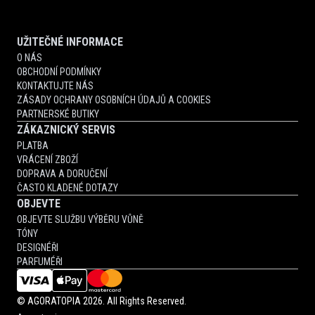
UŽITEČNÉ INFORMACE
O NÁS
OBCHODNÍ PODMÍNKY
KONTAKTUJTE NÁS
ZÁSADY OCHRANY OSOBNÍCH ÚDAJŮ A COOKIES
PARTNERSKÉ BUTIKY
ZÁKAZNICKÝ SERVIS
PLATBA
VRÁCENÍ ZBOŽÍ
DOPRAVA A DORUČENÍ
ČASTO KLADENÉ DOTAZY
OBJEVTE
OBJEVTE SLUŽBU VÝBĚRU VŮNĚ
TÓNY
DESIGNÉŘI
PARFUMÉŘI
©
AGORATOPIA
2026. All Rights Reserved.