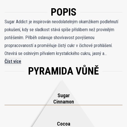
POPIS
Sugar Addict je inspirován neodolatelným okamžikem podlehnutí
pokušení, kdy se sladkost stává spíše příslibem než provinilým
potěšením. Příběh oslavuje shovívavost povýšenou
propracovaností a proměňuje čistý cukr v čichové prohlášení.
Otevírá se oslnivým přívalem krystalického cukru, jasný a
energizující, zjemněný hřejivou skořicí a krémovou vanilkou.
Číst více
PYRAMIDA VŮNĚ
Nádech kakaa dodává hloubku a vytváří vrstvenou sladkost, která
působí bohatě a zároveň uhlazeně, jako první sousto elegantního
dezertu vytvořeného pro touhy dospělých. Jak se vůně rozvíjí,
objevuje se jemná hořkost, která vyvažuje požitek. Kávový extrakt
Sugar
a kakaový absolut přinášejí pražené teplo, zatímco šplouchnutí
Cinnamon
rumu dodává chlast, který prohlubuje zážitek. Základ se usadí ve
fazolích tonka, kašmírovém dřevě a labdanu a zabalí sladkost do
Cocoa
měkkého pryskyřičného objetí. Stezka je útulná, rafinovaná a