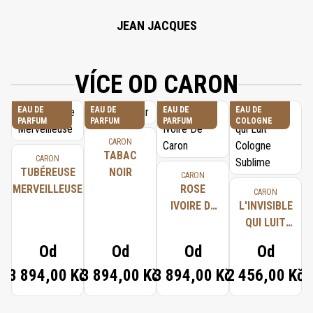
JEAN JACQUES
VÍCE OD CARON
EAU DE
EAU DE
EAU DE
EAU DE
PARFUM
PARFUM
PARFUM
COLOGNE
CARON
TABAC
CARON
TUBÉREUSE
NOIR
CARON
MERVEILLEUSE
ROSE
CARON
IVOIRE DE
L'INVISIBLE
CARON
QUI LUIT
COLOGNE
Od
Od
Od
Od
SUBLIME
3 894,00 Kč
3 894,00 Kč
3 894,00 Kč
2 456,00 Kč