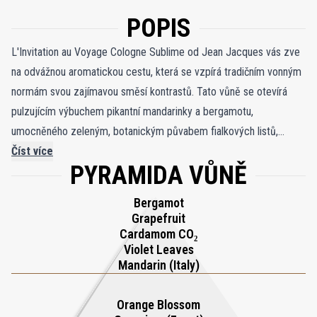
POPIS
L'Invitation au Voyage Cologne Sublime od Jean Jacques vás zve
na odvážnou aromatickou cestu, která se vzpírá tradičním vonným
normám svou zajímavou směsí kontrastů. Tato vůně se otevírá
pulzujícím výbuchem pikantní mandarinky a bergamotu,
umocněného zeleným, botanickým půvabem fialkových listů,
zatímco náznak kardamomu okoření svěžest a vytváří podmanivý
Číst více
PYRAMIDA VŮNĚ
první dojem. Jak se vůně rozvíjí, přechází do teplejších, bohatších
tónů – absolut z pomerančových květů a esence z pelargónie se
Bergamot
spojí a vytvoří svěží květinové srdce, umocněné hřejivým, lehce
Grapefruit
pepřovým půvabem čisté skořice, evokující pocit syrové intenzity
Cardamom CO₂
Violet Leaves
skořice. Elegantní cedr a guajakové dřevo propůjčují hloubku,
Mandarin (Italy)
zatímco pryskyřice labdanum obaluje kompozici měkkým, trvalým
teplem. L'Invitation au Voyage přesahuje typické kolínské vody a
Orange Blossom
nabízí dvouvrstvý zážitek, který harmonicky spojuje svěžest se