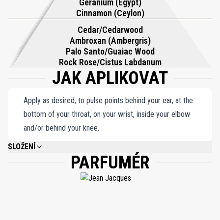
Geranium (Egypt)
smyslným teplem a vytváří skutečně nezapomenutelné čichové
Cinnamon (Ceylon)
dobrodružství.
Cedar/Cedarwood
Ambroxan (Ambergris)
Palo Santo/Guaiac Wood
Rock Rose/Cistus Labdanum
JAK APLIKOVAT
Apply as desired, to pulse points behind your ear, at the
bottom of your throat, on your wrist, inside your elbow
and/or behind your knee.
SLOŽENÍ
PARFUMÉR
ALCOHOL DENAT., FRAGRANCE/PARFUM, WATER/AQUA, DIPROPYLENE
GLYCOL, LIMONENE, LINALOOL, BUTYL METHOXYDIBENZOYLMETHANE,
ETHYLHEXYL METHOXYCINNAMATE, ETHYLHEXYL SALICYLATE, BHT,
METHYL ANTHRANILATE, ALCOHOL, TRIS
(TETRAMETHYLHYDROXYPIPERIDINOL) CITRATE, CITRAL, BENZYL
SALICYLATE, GERANIOL, CITRONELLOL, HYDROXYCITRONELLAL, EUGENOL,
FARNESOL, BENZYL ALCOHOL, CI 42090, 82% VOL.