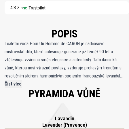
4.8 z 5
POPIS
Toaletní voda Pour Un Homme de CARON je nadčasové
mistrovské dílo, které uchvacuje generace již téměř 90 let a
ztělesňuje vzácnou směs elegance a autenticity. Tato ikonická
vůně, kterou nosí výrazné postavy, vzdoruje prchavým trendům s
revolučním jádrem: harmonickým spojením francouzské levandule,
symbolizující mužskou svěžest, a vanilky, nečekané a tradičně
Číst více
PYRAMIDA VŮNĚ
ženské noty. Tato odvážná kombinace, kterou vytvořil zakladatel
CARON Ernest Daltroff, tvoří čichovou symfonii, která nepřestává
inspirovat. Levandulově-vanilkové duo, jemně akcentované
tureckou růží, postupně odhaluje sofistikovaný ambrový akord s
Lavandin
teplem styraxu, opoponaxu a pižma. Více než jen vůně, toaletní
Lavender (Provence)