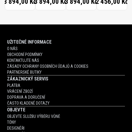
3 894,00 Kč
3 894,00 Kč
3 894,00 Kč
2 456,00 Kč
UŽITEČNÉ INFORMACE
O NÁS
OBCHODNÍ PODMÍNKY
KONTAKTUJTE NÁS
ZÁSADY OCHRANY OSOBNÍCH ÚDAJŮ A COOKIES
PARTNERSKÉ BUTIKY
ZÁKAZNICKÝ SERVIS
PLATBA
VRÁCENÍ ZBOŽÍ
DOPRAVA A DORUČENÍ
ČASTO KLADENÉ DOTAZY
OBJEVTE
OBJEVTE SLUŽBU VÝBĚRU VŮNĚ
TÓNY
DESIGNÉŘI