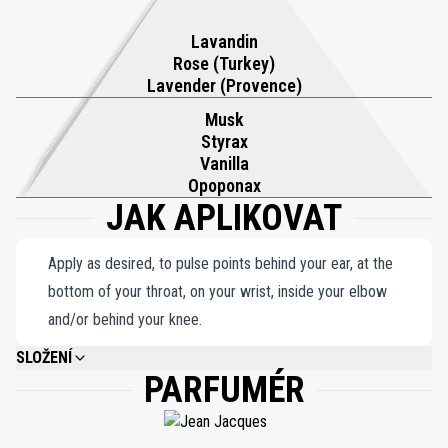
voda Pour Un Homme de CARON je trvalou poctou eleganci, kde
se svěžest a opulentnost, tradice a drzost hladce prolínají a
Lavandin
Rose (Turkey)
vytvářejí skutečně nezapomenutelnou vůni.
Lavender (Provence)
Musk
Styrax
Vanilla
Opoponax
JAK APLIKOVAT
Apply as desired, to pulse points behind your ear, at the
bottom of your throat, on your wrist, inside your elbow
and/or behind your knee.
SLOŽENÍ
PARFUMÉR
ALCOHOL DENAT., FRAGRANCE/PARFUM, WATER/AQUA, LINALOOL,
ETHYLHEXYL METHOXYCINNAMATE, ETHYLHEXYL SALICYLATE, BUTYL
METHOXYDIBENZOYLMETHANE, COUMARIN, BENZYL BENZOATE,
GERANIOL, LIMONENE, BENZYL CINNAMATE, CITRONELLOL, CI 19140, CI