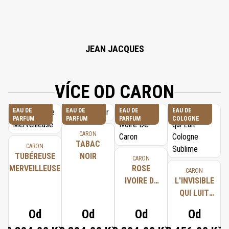
42090, 83% VOL.
JEAN JACQUES
VÍCE OD CARON
EAU DE
EAU DE
EAU DE
EAU DE
PARFUM
PARFUM
PARFUM
COLOGNE
CARON
TABAC
CARON
TUBÉREUSE
NOIR
CARON
MERVEILLEUSE
ROSE
CARON
IVOIRE DE
L'INVISIBLE
CARON
QUI LUIT
COLOGNE
Od
Od
Od
Od
SUBLIME