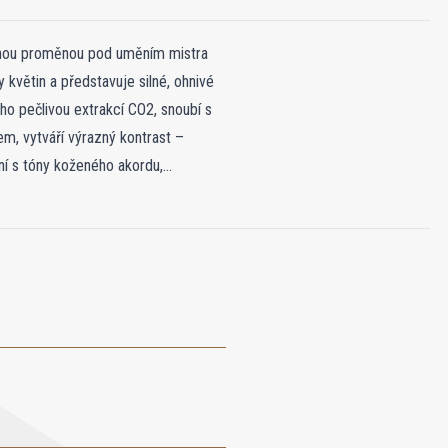
žnou proměnou pod uměním mistra
květin a představuje silné, ohnivé
ho pečlivou extrakcí CO2, snoubí s
, vytváří výrazný kontrast –
ení s tóny koženého akordu,
a vetiveru, které tvoří hluboký,
í s intenzitou kávy a hloubkou
ohatstvím do nezapomenutelného