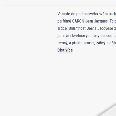
Vstupte do podmanivého světa parf
parfémů CARON Jean Jacques. Tato ja
srdce. Brilantnost Jeana Jacquese z
jemnými květinovými tóny esence t
temný, a přesto luxusní, zářivý a př
březového dřeva a styraxu oživuje k
Číst více
dřevitý základ. Růže Ébène De Caron
dřevitých akordů. Tato složitá vůn
čichového mistrovského díla.