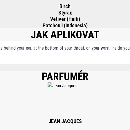
Birch
Styrax
Vetiver (Haiti)
Patchouli (Indonesia)
JAK APLIKOVAT
ts behind your ear, at the bottom of your throat, on your wrist, inside y
PARFUMÉR
, WATER/AQUA, ETHYLHEXYL METHOXYCINNAMATE, ETHYLHEXYL SALICYLATE,
ERIDINOL) CITRATE, CI 17200, CI 19140, CI 42090, LINALOOL, LIMONENE, AL
L CINNAMAL, GERANIOL, CITRAL, 82% VOL.
JEAN JACQUES