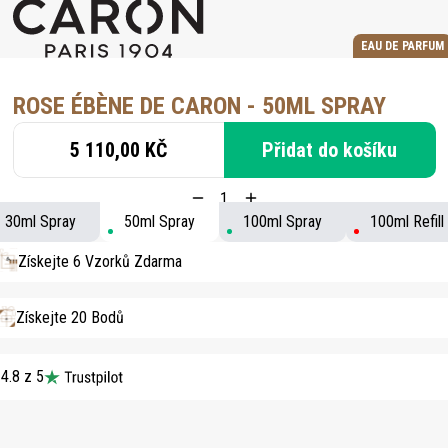
EAU DE PARFUM
ROSE ÉBÈNE DE CARON - 50ML SPRAY
5 110,00 KČ
Přidat do košíku
30ml Spray
50ml Spray
100ml Spray
100ml Refill
Získejte 6 Vzorků Zdarma
Získejte 20 Bodů
4.8 z 5