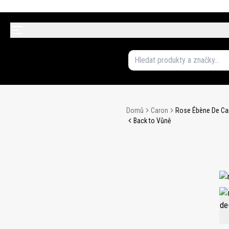
Domů
Caron
Rose Ébène De Ca
Back to Vůně