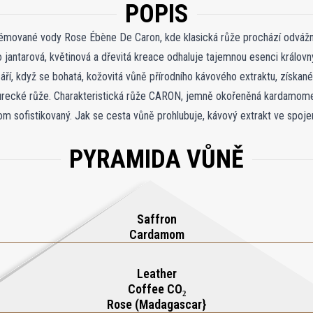
POPIS
émované vody Rose Ébène De Caron, kde klasická růže prochází odvá
ntarová, květinová a dřevitá kreace odhaluje tajemnou esenci královny 
áří, když se bohatá, kožovitá vůně přírodního kávového extraktu, získané
urecké růže. Charakteristická růže CARON, jemně okořeněná kardamomem
itom sofistikovaný. Jak se cesta vůně prohlubuje, kávový extrakt ve spoj
ouřové podtóny. Závěrečná stezka je obohacena o zemitou hloubku pačuli 
PYRAMIDA VŮNĚ
 je harmonickou směsí světla a stínu, kde se jemná elegance růže snoub
ě uchvátí smysly a vetkává květinovou jemnost s odvážným kouřovým b
Saffron
Cardamom
Leather
Coffee CO₂
Rose (Madagascar}