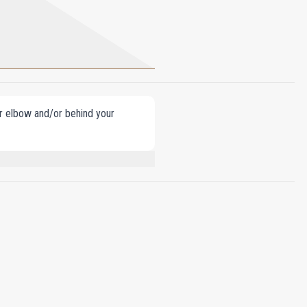
our elbow and/or behind your
 BUTYL METHOXYDIBENZOYLMETHANE,
PHA-ISOMETHYL IONONE, CITRONELLOL,