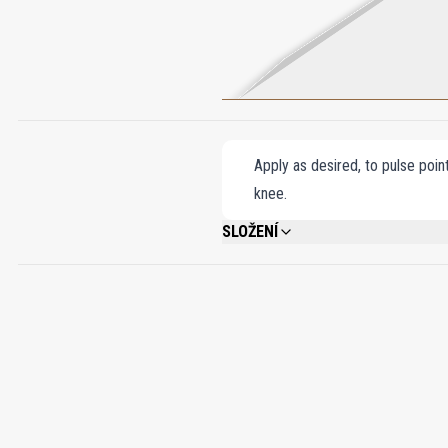
Apply as desired, to pulse poin
knee.
SLOŽENÍ
ALCOHOL DENAT., FRAGRANCE/PARFUM
ALCOHOL, TRIS (TETRAMETHYLHYDROXYPIP
COUMARIN, HYDROXYCITRONELLAL, HEXY