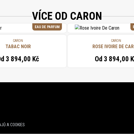
VÍCE OD CARON
EAU DE PARFUM
CARON
CARON
TABAC NOIR
ROSE IVOIRE DE CA
Od
3 894,00 Kč
Od
3 894,00 
JŮ A COOKIES