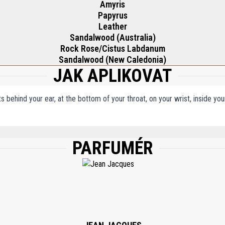
Amyris
Papyrus
Leather
Sandalwood (Australia)
Rock Rose/Cistus Labdanum
Sandalwood (New Caledonia)
JAK APLIKOVAT
ts behind your ear, at the bottom of your throat, on your wrist, inside y
PARFUMÉR
, WATER/AQUA, BUTYL METHOXYDIBENZOYLMETHANE, LIMONENE, ALPHA-ISOME
OHOL, LINALOOL, GERANIOL, EUGENOL, BHT, ALCOHOL, TRIS (TETRAMETHYLHYDR
I 14700, CI 42090, 82% VOL.