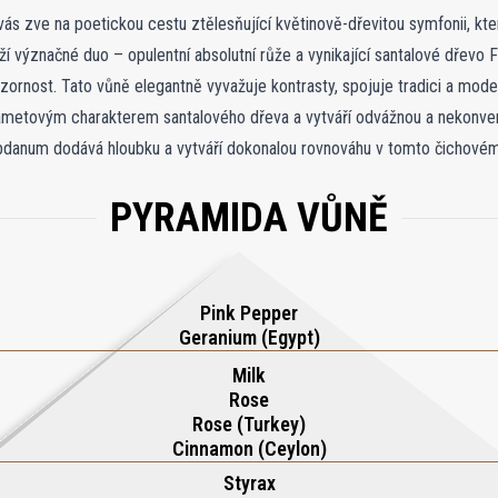
ás zve na poetickou cestu ztělesňující květinově-dřevitou symfonii, k
ží význačné duo – opulentní absolutní růže a vynikající santalové dřevo F
zornost. Tato vůně elegantně vyvažuje kontrasty, spojuje tradici a mode
ametovým charakterem santalového dřeva a vytváří odvážnou a nekonve
abdanum dodává hloubku a vytváří dokonalou rovnováhu v tomto čichovém
e vrhá růže do mužského světla a dodává santalovému dřevu ženskou ele
PYRAMIDA VŮNĚ
e než jen vůně, Santal Précieux je odvážným prohlášením kreativity a odv
vůni. Každá esence se odvíjí složitě a vytváří zážitek, který uchvátí a o
Pink Pepper
Geranium (Egypt)
Milk
Rose
Rose (Turkey)
Cinnamon (Ceylon)
Styrax