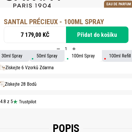
EAU DE PARFUM
SANTAL PRÉCIEUX - 100ML SPRAY
7 179,00 KČ
Přidat do košíku
30ml Spray
50ml Spray
100ml Spray
100ml Refill
Získejte 6 Vzorků Zdarma
Získejte 28 Bodů
4.8 z 5
POPIS