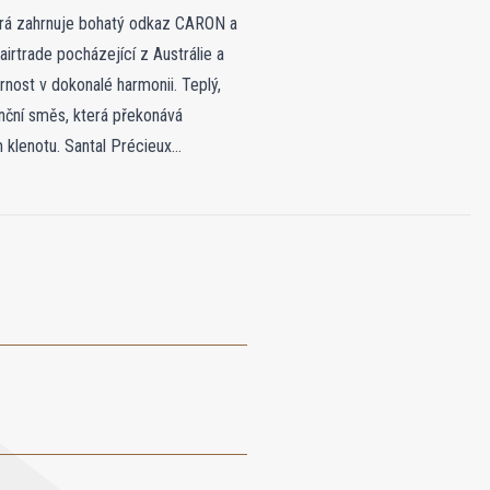
terá zahrnuje bohatý odkaz CARON a
airtrade pocházející z Austrálie a
rnost v dokonalé harmonii. Teplý,
nční směs, která překonává
 klenotu. Santal Précieux
ganci, oslavuje plynulost identity
ahy, dovedně propojuje své složky,
slaví trvalého ducha inovace a luxusu