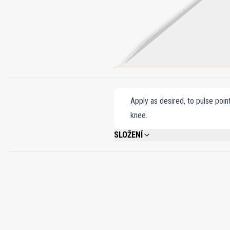
Apply as desired, to pulse poin
knee.
SLOŽENÍ
ALCOHOL DENAT., FRAGRANCE/PARFUM
CITRONELLOL, FARNESOL, CINNAMYL ALC
CINNAMAL, BENZYL ALCOHOL, CI 19140, C