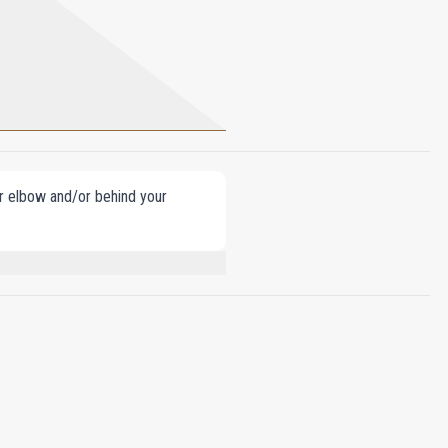
our elbow and/or behind your
THYL IONONE, COUMARIN,
OXYPIPERIDINOL) CITRATE, CITRAL,