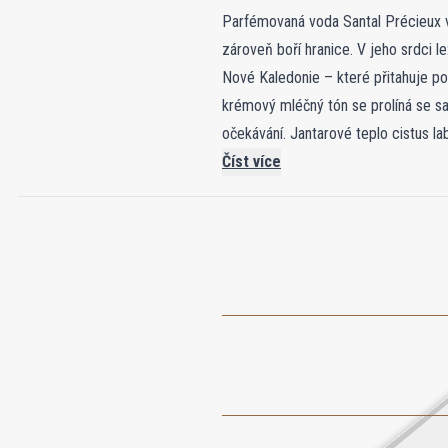
Parfémovaná voda Santal Précieux v
zároveň boří hranice. V jeho srdci le
Nové Kaledonie – které přitahuje po
krémový mléčný tón se prolíná se s
očekávání. Jantarové teplo cistus l
zpochybňuje genderové normy tím, ž
Číst více
s mistrovskou sofistikovaností. Víc
aby posunul hranice a nově definoval 
CARON.