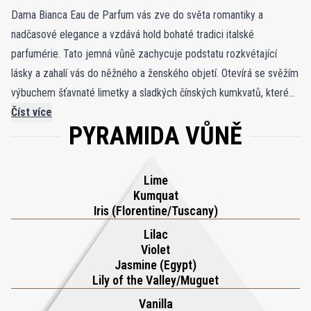
Dama Bianca Eau de Parfum vás zve do světa romantiky a
nadčasové elegance a vzdává hold bohaté tradici italské
parfumérie. Tato jemná vůně zachycuje podstatu rozkvétající
lásky a zahalí vás do něžného a ženského objetí. Otevírá se svěžím
výbuchem šťavnaté limetky a sladkých čínských kumkvatů, které
probudí vaše smysly živým začátkem. V srdci vůně se postupně
Číst více
PYRAMIDA VŮNĚ
odhaluje okouzlující krása florentského kosatce, egyptského
jasmínu, konvalinky, fialky a šeříku – květinová symfonie, která je
hravá a podmanivá zároveň. Kompozice se následně prohlubuje do
Lime
smyslného a svůdného základu, kde se exotické santalové dřevo z
Kumquat
Indonésie, bohaté vanilkové lusky ze Zanzibaru, cedrové dřevo a
Iris (Florentine/Tuscany)
bílý pižmo spojují v dlouhotrvající dojem zemitého tepla a
Lilac
tajemství. Dama Bianca Eau de Parfum není jen vůně – je to cesta
Violet
Jasmine (Egypt)
jemnými fázemi lásky, která vás obklopí nadčasovou aurou krásy a
Lily of the Valley/Muguet
svádění.
Vanilla