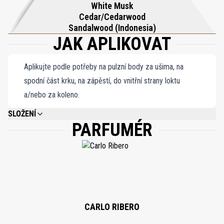
White Musk
Cedar/Cedarwood
Sandalwood (Indonesia)
JAK APLIKOVAT
Aplikujte podle potřeby na pulzní body za ušima, na
spodní část krku, na zápěstí, do vnitřní strany loktu
a/nebo za koleno.
SLOŽENÍ
PARFUMÉR
ALCOHOL DENAT., PARFUM (FRAGRANCE), AQUA (WATER), BHT, LINALOOL,
ALPHA-ISOMETHYL IONONE, CITRONELLOL, HYDROXYCITRONELLAL.
CARLO RIBERO