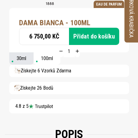
VZORKOVÁ KRABIČKA
EAU DE PARFUM
DAMA BIANCA - 100ML
6 750,00 KČ
Přidat do košíku
30ml
100ml
Získejte 6 Vzorků Zdarma
Získejte 26 Bodů
4.8 z 5
POPIS