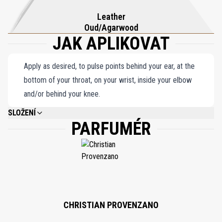
Leather
Oud/Agarwood
JAK APLIKOVAT
Apply as desired, to pulse points behind your ear, at the
bottom of your throat, on your wrist, inside your elbow
and/or behind your knee.
SLOŽENÍ
PARFUMÉR
ALCOHOL DENAT., PARFUM (FRAGRANCE), AQUA (WATER),
BENZOPHENONE-2, LINALOOL, LIMONENE, COUMARIN, ALPHA-ISOMETHYL
IONONE, BENZYL SALICYLATE, CITRONELLOL, GERANIOL.
CHRISTIAN PROVENZANO