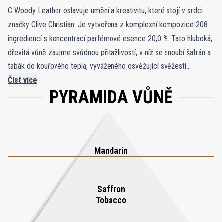
C Woody Leather oslavuje umění a kreativitu, které stojí v srdci
značky Clive Christian. Je vytvořena z komplexní kompozice 208
ingrediencí s koncentrací parfémové esence 20,0 %. Tato hluboká,
dřevitá vůně zaujme svůdnou přitažlivostí, v níž se snoubí šafrán a
tabák do kouřového tepla, vyváženého osvěžující svěžestí
mandarinky. Mandarinka, symbol štěstí ve své rodné Číně, přináší
Číst více
PYRAMIDA VŮNĚ
šťavnatý a revitalizující akcent, zatímco šafrán, známý jako král
koření, dodává kompozici bohatou a exotickou hloubku. Úvodní
dojem je suchý, hřejivý a kouřový, s tabákovým tónem
podpořeným jemnými náznaky javoru a karamelu. Vůně se
postupně prohlubuje spojením oudu a kůže, čímž vyzařuje
Mandarin
odvážnou, mužnou esenci plnou sebevědomí a sofistikovanosti. C
Woody Leather není jen vůně, ale vize nadčasové elegance pro
Saffron
moderního nositele.
Tobacco