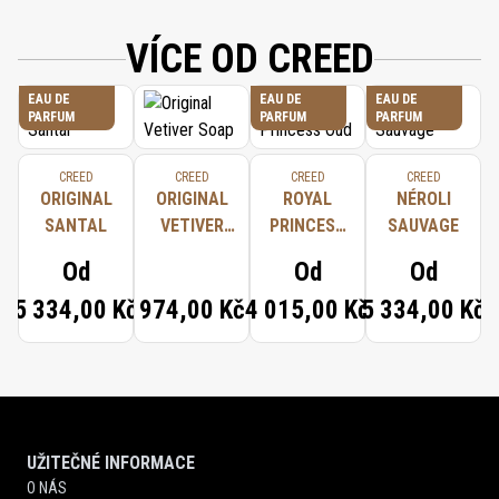
LINALOOL, ALPHA-ISOMETHYL IONONE, HYDROXYCITRONELLAL, CITRAL,
GERANIOL, CITRONELLOL, BENZYL BENZOATE, COUMARIN.
VÍCE OD CREED
EAU DE
EAU DE
EAU DE
PARFUM
PARFUM
PARFUM
CREED
CREED
CREED
CREED
ORIGINAL
ORIGINAL
ROYAL
NÉROLI
SANTAL
VETIVER
PRINCESS
SAUVAGE
SOAP
OUD
Od
Od
Od
5 334,00 Kč
974,00 Kč
4 015,00 Kč
5 334,00 Kč
UŽITEČNÉ INFORMACE
O NÁS