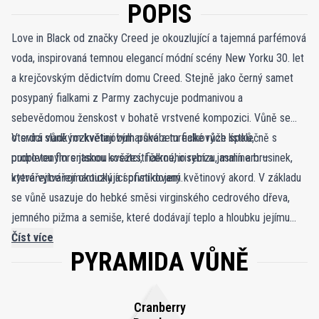
POPIS
Love in Black od značky Creed je okouzlující a tajemná parfémová
voda, inspirovaná temnou elegancí módní scény New Yorku 30. let
a krejčovským dědictvím domu Creed. Stejně jako černý samet
posypaný fialkami z Parmy zachycuje podmanivou a
sebevědomou ženskost v bohatě vrstvené kompozici. Vůně se
otevírá sladkým květinovým půvabem fialkových lístků,
V srdci vůně rozkvétají bulharské a turecké růže společně s
propleteným s jasnou svěžestí černého rybízu, malin a brusinek,
pudrovou florentskou kosatcí, fialkou, irisem a jasmínem –
které vytvářejí okouzlující první dojem.
vytvářejíce romantický a sofistikovaný květinový akord. V základu
se vůně usazuje do hebké směsi virginského cedrového dřeva,
jemného pižma a semiše, které dodávají teplo a hloubku jejímu
smyslnému závěru. Love in Black je elegantní, avšak záhadná vůně
Číst více
PYRAMIDA VŮNĚ
pro ženy, které přitahují pozornost s ladností a šarmem,
zanechávající dojem nadčasové sofistikovanosti.
Cranberry