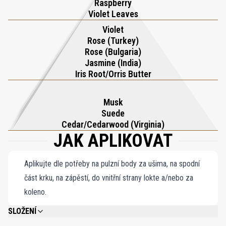
Raspberry
Violet Leaves
Violet
Rose (Turkey)
Rose (Bulgaria)
Jasmine (India)
Iris Root/Orris Butter
Musk
Suede
Cedar/Cedarwood (Virginia)
JAK APLIKOVAT
Aplikujte dle potřeby na pulzní body za ušima, na spodní
část krku, na zápěstí, do vnitřní strany lokte a/nebo za
koleno.
SLOŽENÍ
ALCOOL (ALCOHOL), PARFUM (FRAGRANCE), AQUA (WATER), LIMONENE,