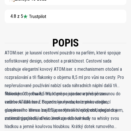
4.8 z 5
POPIS
ATOM.iser. je luxusní cestovní pouzdro na parfém, které spojuje
sofistikovaný design, odolnost a praktičnost. Cestovní sada
obsahuje elegantní kovový ATOM.iser. s mechanismem otočení a
rozprašování a tři flakonky o objemu 8,5 ml pro vůni na cesty. Pro
nepřerušované používání nabízí sada náhradních náplní další tři
flakonky o objemu 8,5 ml, které se snadno a přesně zasunou do
Molecule 01 + Guaiac Wood propojuje sametově jemnou
vašeho ATOM.iseru. Pouzdro je vyrobeno z pískovaného,
cedrovou auru Iso E Super s kouřovou, krémovou elegancí
eloxovaného kovu a zajišťuje nadčasovou odolnost, eleganci a
guajakového dřeva. Iso E Super vytváří hřejivý, obklopující dojem,
maximální pohodlí, ať vás život zavede kamkoli.
zatímco guajakové dřevo evokuje dubové sudy na whisky svou
hladkou a jemně kouřovou hloubkou. Krátký dotek rumového