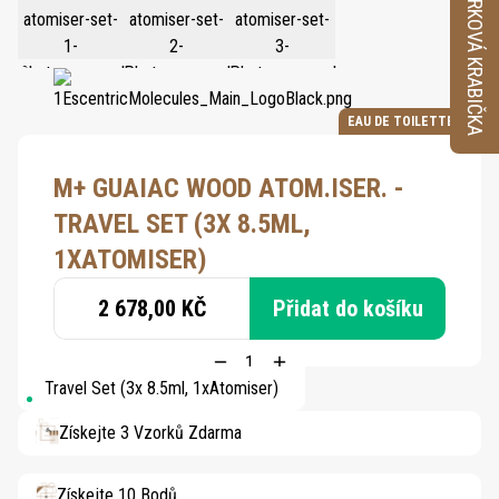
VZORKOVÁ KRABIČKA
EAU DE TOILETTE
M+ GUAIAC WOOD ATOM.ISER. -
TRAVEL SET (3X 8.5ML,
1XATOMISER)
2 678,00 KČ
Přidat do košíku
Travel Set (3x 8.5ml, 1xAtomiser)
Získejte 3 Vzorků Zdarma
Získejte 10 Bodů