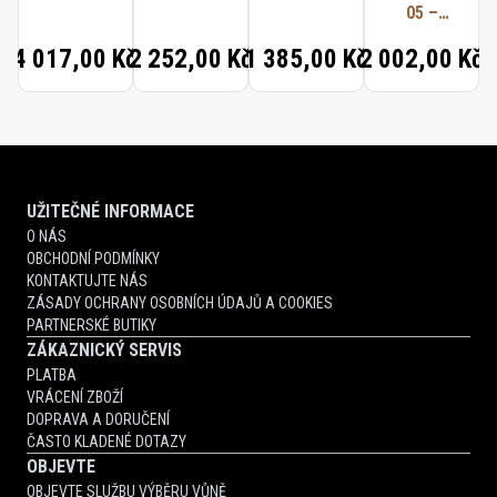
PORTABLE
WASH
05 –
30ML
PORTABLE
4 017,00 Kč
2 252,00 Kč
1 385,00 Kč
2 002,00 Kč
30ML
UŽITEČNÉ INFORMACE
O NÁS
OBCHODNÍ PODMÍNKY
KONTAKTUJTE NÁS
ZÁSADY OCHRANY OSOBNÍCH ÚDAJŮ A COOKIES
PARTNERSKÉ BUTIKY
ZÁKAZNICKÝ SERVIS
PLATBA
VRÁCENÍ ZBOŽÍ
DOPRAVA A DORUČENÍ
ČASTO KLADENÉ DOTAZY
OBJEVTE
OBJEVTE SLUŽBU VÝBĚRU VŮNĚ