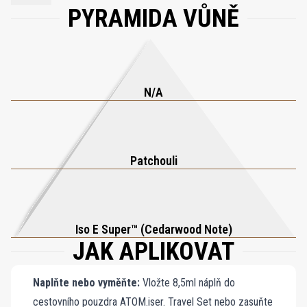
PYRAMIDA VŮNĚ
moderní a elegantní interpretace pačuli – čistá, hřejivá a
sofistikovaná. Iso E Super zvýrazňuje její bohatost a vytváří vůni,
která působí nostalgicky i současně, s lehkostí vyvažuje
bohémského ducha s uhlazenou rafinovaností.
N/A
Patchouli
Iso E Super™ (Cedarwood Note)
JAK APLIKOVAT
Naplňte nebo vyměňte:
Vložte 8,5ml náplň do
cestovního pouzdra ATOM.iser. Travel Set nebo zasuňte