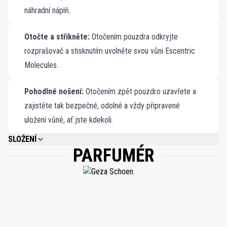
náhradní náplň.
Otočte a stříkněte:
Otočením pouzdra odkryjte
rozprašovač a stisknutím uvolněte svou vůni Escentric
Molecules.
Pohodlné nošení:
Otočením zpět pouzdro uzavřete a
zajistěte tak bezpečné, odolné a vždy připravené
uložení vůně, ať jste kdekoli.
SLOŽENÍ
PARFUMÉR
ALCOHOL DENAT, PARFUM (FRAGRANCE), AQUA (WATER), ETHYLHEXYL
METHOXYCINNAMATE, BUTYL METHOXYDIBENZOYLMETHANE,
ETHYLHEXYL SALICYLATE.