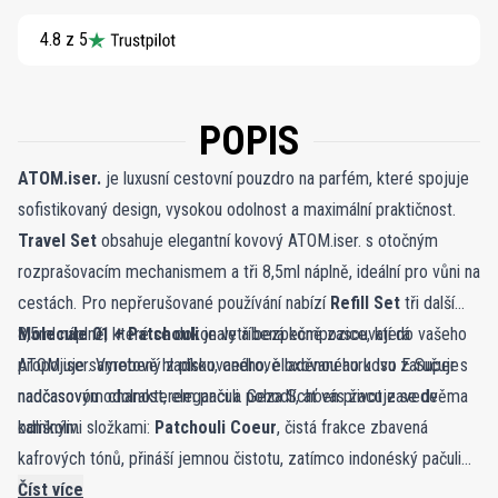
4.8 z 5
POPIS
ATOM.iser.
je luxusní cestovní pouzdro na parfém, které spojuje
sofistikovaný design, vysokou odolnost a maximální praktičnost.
Travel Set
obsahuje elegantní kovový ATOM.iser. s otočným
rozprašovacím mechanismem a tři 8,5ml náplně, ideální pro vůni na
cestách. Pro nepřerušované používání nabízí
Refill Set
tři další
8,5ml náplně, které se dokonale a bezpečně zasouvají do vašeho
Molecule 01 + Patchouli
je vytříbená kompozice, která
ATOM.iser. Vyrobený z pískovaného, eloxovaného kovu zaručuje
propojuje sametově hladkou, cedrově laděnou auru Iso E Super s
nadčasovou odolnost, eleganci a pohodlí, ať vás život zavede
nadčasovým charakterem pačuli. Geza Schoen pracuje se dvěma
kamkoliv.
odlišnými složkami:
Patchouli Coeur
, čistá frakce zbavená
kafrových tónů, přináší jemnou čistotu, zatímco indonéský pačuli
olej dodává zemitou hloubku a komplexnost. Výsledkem je
Číst více