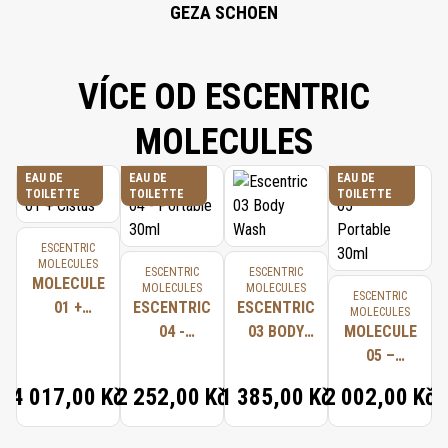
GEZA SCHOEN
VÍCE OD ESCENTRIC
MOLECULES
EAU DE
EAU DE
EAU DE
TOILETTE
TOILETTE
TOILETTE
ESCENTRIC
MOLECULES
ESCENTRIC
ESCENTRIC
MOLECULE
MOLECULES
MOLECULES
ESCENTRIC
01 +
ESCENTRIC
ESCENTRIC
MOLECULES
CISTUS
04 -
03 BODY
MOLECULE
PORTABLE
WASH
05 –
30ML
PORTABLE
4 017,00 Kč
2 252,00 Kč
1 385,00 Kč
2 002,00 Kč
30ML