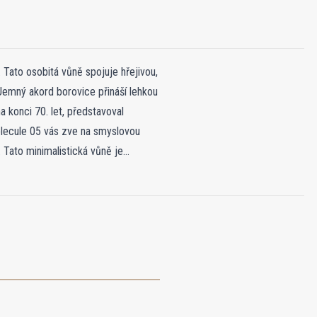
Tato osobitá vůně spojuje hřejivou,
emný akord borovice přináší lehkou
a konci 70. let, představoval
olecule 05 vás zve na smyslovou
 Tato minimalistická vůně je
ají přednost výraznějšímu projevu,