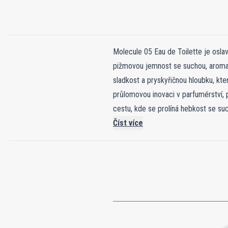
Molecule 05 Eau de Toilette je osla
pižmovou jemnost se suchou, aromat
sladkost a pryskyřičnou hloubku, kter
průlomovou inovaci v parfumérství, 
cestu, kde se prolíná hebkost se suc
vyjádřením kultivované elegance a ne
Číst více
nabízí řada Escentric silnější proje