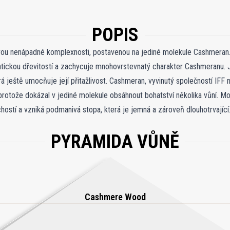
POPIS
vou nenápadné komplexnosti, postavenou na jediné molekule Cashmeran. 
ickou dřevitostí a zachycuje mnohovrstevnatý charakter Cashmeranu. J
á ještě umocňuje její přitažlivost. Cashmeran, vyvinutý společností IFF n
protože dokázal v jediné molekule obsáhnout bohatství několika vůní. M
hostí a vzniká podmanivá stopa, která je jemná a zároveň dlouhotrvající.
chává vyniknout čistou krásu Cashmeranu v hlavní roli. Pro ty, kteří dáv
PYRAMIDA VŮNĚ
kci, zatímco Molecule 05 zůstává poctou umění decentní sofistikovanosti.
Cashmere Wood