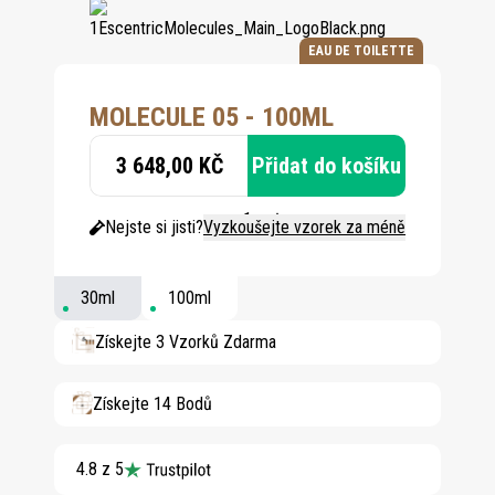
EAU DE TOILETTE
MOLECULE 05 - 100ML
3 648,00 KČ
Přidat do košíku
Nejste si jisti?
Vyzkoušejte vzorek za méně
30ml
100ml
Získejte 3 Vzorků Zdarma
Získejte 14 Bodů
4.8 z 5