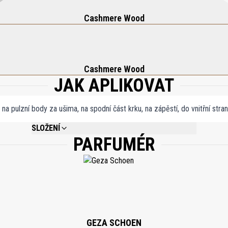
Cashmere Wood
Cashmere Wood
JAK APLIKOVAT
a pulzní body za ušima, na spodní část krku, na zápěstí, do vnitřní stra
SLOŽENÍ
PARFUMÉR
ALCOHOL DENAT, PARFUM (FRAGRANCE), AQUA (WATER).
GEZA SCHOEN