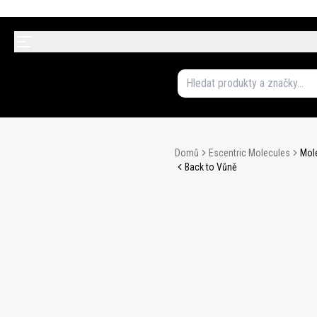
Domů
Escentric Molecules
Mole
Back to Vůně