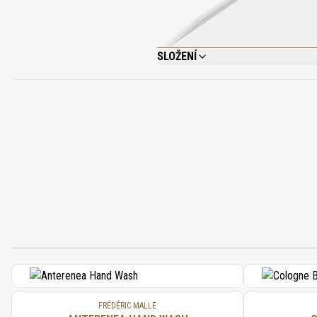
SLOŽENÍ
ALCOHOL DENAT., WATER\AQUA\EAU, FR
CITRAL, BHT, UNDECYLENIC ACID.
FRÉDÉRIC MALLE