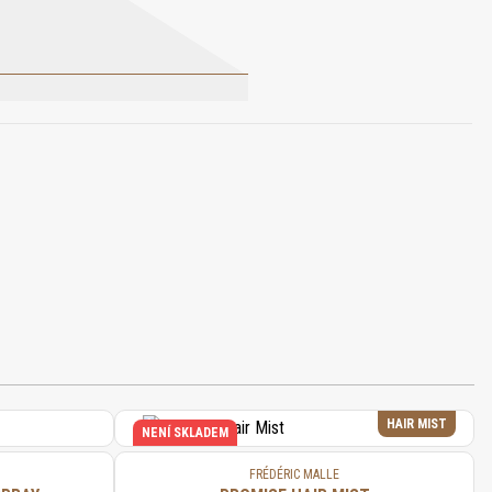
LICYLATE, COUMARIN, ISOEUGENOL,
HAIR MIST
NENÍ SKLADEM
FRÉDÉRIC MALLE