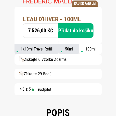
EAU DE PARFUM
L'EAU D'HIVER - 100ML
7 526,00 KČ
Přidat do košíku
1x10ml Travel Refill
50ml
100ml
Získejte 6 Vzorků Zdarma
Získejte 29 Bodů
4.8 z 5
POPIS