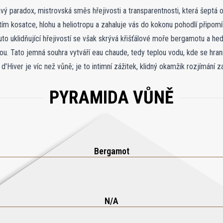
ý paradox, mistrovská směs hřejivosti a transparentnosti, která šeptá o
ím kosatce, hlohu a heliotropu a zahaluje vás do kokonu pohodlí připom
o uklidňující hřejivostí se však skrývá křišťálové moře bergamotu a hedi
ou. Tato jemná souhra vytváří eau chaude, tedy teplou vodu, kde se hran
 d'Hiver je víc než vůně; je to intimní zážitek, klidný okamžik rozjímán
é duality, kde hřejivost a světlo existují bok po boku a evokují pocit na
PYRAMIDA VŮNĚ
Bergamot
N/A