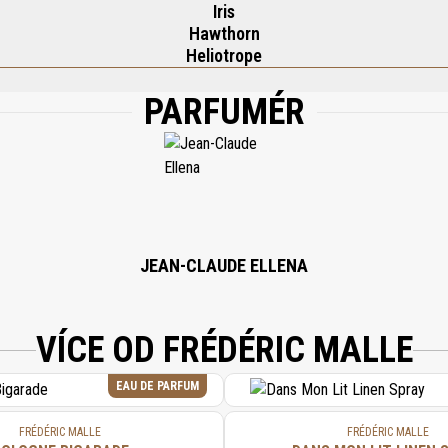
Iris
Hawthorn
Heliotrope
PARFUMÉR
AGRANCE (PARFUM), LIMONENE, HYDROXYCITRONELLAL, LINALOOL, BENZYL SA
JEAN-CLAUDE ELLENA
VÍCE OD FRÉDÉRIC MALLE
EAU DE PARFUM
FRÉDÉRIC MALLE
FRÉDÉRIC MALLE