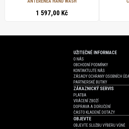
ANTERENEA HAND WASH
C
1 597,00 Kč
UŽITEČNÉ INFORMACE
O NÁS
OBCHODNÍ PODMÍNKY
KONTAKTUJTE NÁS
ZÁSADY OCHRANY OSOBNÍCH ÚDA
PARTNERSKÉ BUTIKY
ZÁKAZNICKÝ SERVIS
PLATBA
VRÁCENÍ ZBOŽÍ
DOPRAVA A DORUČENÍ
ČASTO KLADENÉ DOTAZY
OBJEVTE
OBJEVTE SLUŽBU VÝBĚRU VŮNĚ