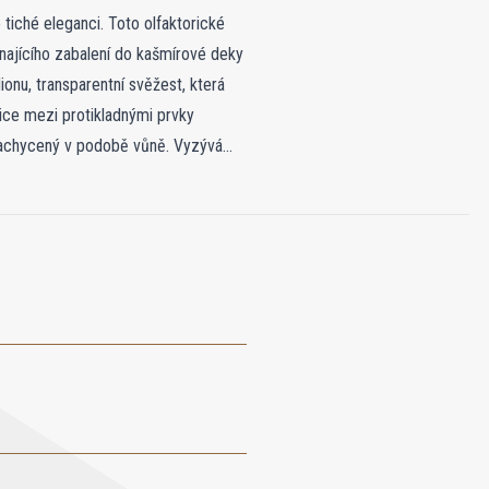
 tiché eleganci. Toto olfaktorické
ínajícího zabalení do kašmírové deky
onu, transparentní svěžest, která
ice mezi protikladnými prvky
í zachycený v podobě vůně. Vyzývá
dčasového komfortu a nenápadné