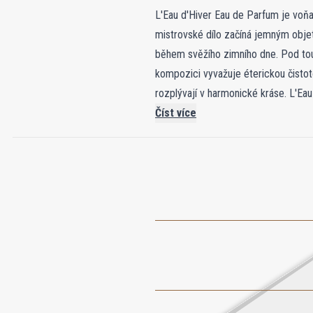
L'Eau d'Hiver Eau de Parfum je voňav
mistrovské dílo začíná jemným objet
během svěžího zimního dne. Pod tout
kompozici vyvažuje éterickou čistot
rozplývají v harmonické kráse. L'Eau
vás, abyste se ponořili do její tich
Číst více
sofistikovanosti.