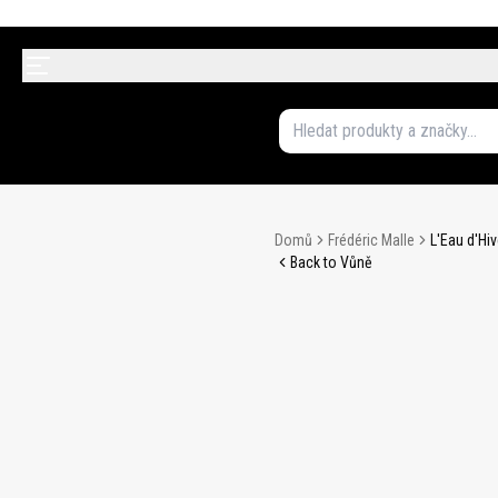
Domů
Frédéric Malle
L'Eau d'Hi
Back to Vůně