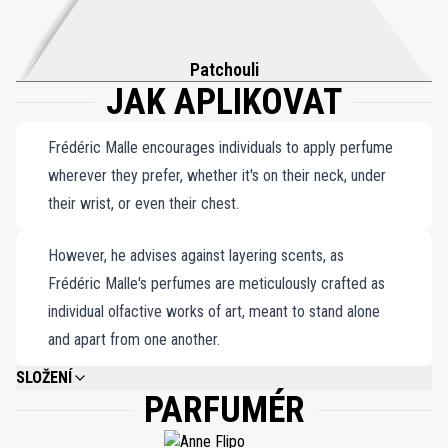
odvážnou kreativitu 70. let a zároveň nabízí svěží moderní
perspektivu. Zve vás k procházce její živou, aromatickou
kompozicí, kde se nostalgie setkává s inovací ve vůni, která je
Patchouli
JAK APLIKOVAT
stejně podmanivá jako nadčasová.
Frédéric Malle encourages individuals to apply perfume
wherever they prefer, whether it's on their neck, under
their wrist, or even their chest.
However, he advises against layering scents, as
Frédéric Malle's perfumes are meticulously crafted as
individual olfactive works of art, meant to stand alone
and apart from one another.
SLOŽENÍ
PARFUMÉR
ALCOHOL DENAT, FRAGRANCE (PARFUM), WATER\AQUA\EAU,
CITRONELLOL, HYDROXYCITRONELLAL, GERANIOL, EUGENOL, BENZYL
BENZOATE, LINALOOL, EVERNIA PRUNASTRI (OAKMOSS) EXTRACT,