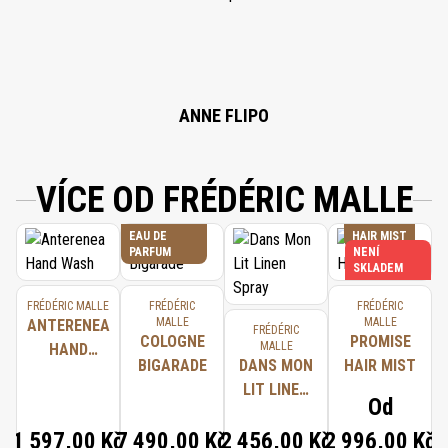
ALPHA-ISOMETHYL IONONE, LIMONENE, CITRAL, BENZYL SALICYLATE,
FARNESOL, BENZYL ALCOHOL, ETHYLHEXYL METHOXYCINNAMATE,
ETHYLHEXYL SALICYLATE, BUTYL METHOXYDIBENZOYLMETHANE, BHT.
ANNE FLIPO
VÍCE OD FRÉDÉRIC MALLE
EAU DE
HAIR MIST
PARFUM
NENÍ
SKLADEM
FRÉDÉRIC MALLE
FRÉDÉRIC
FRÉDÉRIC
MALLE
MALLE
ANTERENEA
FRÉDÉRIC
COLOGNE
PROMISE
MALLE
HAND
BIGARADE
DANS MON
HAIR MIST
WASH
LIT LINEN
Od
SPRAY
1 597,00 Kč
7 490,00 Kč
2 456,00 Kč
2 996,00 Kč