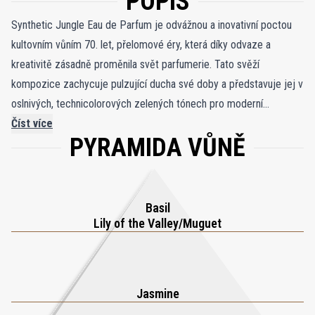
POPIS
Synthetic Jungle Eau de Parfum je odvážnou a inovativní poctou
kultovním vůním 70. let, přelomové éry, která díky odvaze a
kreativitě zásadně proměnila svět parfumerie. Tato svěží
kompozice zachycuje pulzující ducha své doby a představuje jej v
oslnivých, technicolorových zelených tónech pro moderní
publikum. V jejím srdci se rozvíjí nadčasová kytice, v níž se snoubí
Číst více
PYRAMIDA VŮNĚ
opulentní bazalka, jemné kouzlo hyacintu, konvalinky a omamná
přitažlivost přírodního jasmínu a oleje z ylang ylang. Tyto klasické
prvky jsou nově interpretovány moderními akordy syntetického
černého rybízu a styralyl acetátu, které dodávají vůni jiskřivý, lesklý
Basil
charakter a nádech současné sofistikovanosti. Čisté chypre a
Lily of the Valley/Muguet
kožené akordy, zjednodušené z původní komplexnosti, propůjčují
kompozici uhlazenou eleganci, zatímco pačuli dodává vůni hloubku
a hřejivou bohatost. Synthetic Jungle je podmanivou čichovou
Jasmine
cestou, která propojuje minulost se současností, oslavuje