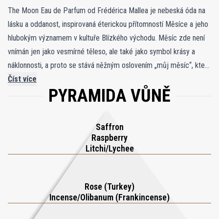
The Moon Eau de Parfum od Frédérica Mallea je nebeská óda na
lásku a oddanost, inspirovaná éterickou přítomností Měsíce a jeho
hlubokým významem v kultuře Blízkého východu. Měsíc zde není
vnímán jen jako vesmírné těleso, ale také jako symbol krásy a
náklonnosti, a proto se stává něžným oslovením „můj měsíc“, které
vyjadřuje nadčasovou romantiku i tichou, nevyslovenou věrnost.
Číst více
PYRAMIDA VŮNĚ
Tato opulentní vůně zachycuje kouzlo nocí zalitých měsíčním
světlem v hřejivé, podmanivé kompozici. V jejím srdci stojí
elegantní růže, propletená vzácnou hloubkou oudu a posvátnou
Saffron
intenzitou kadidla, které společně tvoří nadčasový, luxusní základ.
Raspberry
To, co The Moon odlišuje, je nečekaný dotek zralých červených
Litchi/Lychee
bobulí, kdy červený rybíz a malina přinášejí živou sladkost i hravý
barevný akcent. Tyto tóny jemně připomínají ovocně laděnou šíšu
Rose (Turkey)
oblíbenou v celém regionu a dodávají klasické opulenci moderní
Incense/Olibanum (Frankincense)
zvrat. The Moon Eau de Parfum je zářivá symfonie, která evokuje
přitažlivost novoluní, kdy se pod noční oblohou rozkvétají