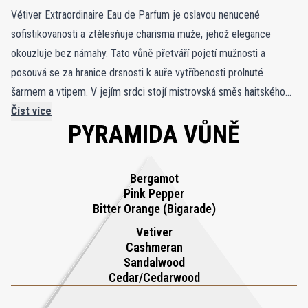
Vétiver Extraordinaire Eau de Parfum je oslavou nenucené
sofistikovanosti a ztělesňuje charisma muže, jehož elegance
okouzluje bez námahy. Tato vůně přetváří pojetí mužnosti a
posouvá se za hranice drsnosti k auře vytříbenosti prolnuté
šarmem a vtipem. V jejím srdci stojí mistrovská směs haitského
vetiveru, která kompozici ukotvuje svou zemitou,
Číst více
PYRAMIDA VŮNĚ
mnohovrstevnatou hloubkou. Kolem něj se rozvíjí santalové dřevo,
cedr a cashmeran, jež společně vytvářejí přitažlivou tapiserii
dřevité hřejivosti a zanechávají neodolatelnou stopu ve vzduchu.
Bergamot
Tuto hloubku vyvažuje svěží energie růžového pepře, bergamotu a
Pink Pepper
hořkého pomeranče, které dodávají vůni jiskřivý, povzbuzující
Bitter Orange (Bigarade)
akord. Základ kompozice tvoří nadčasové spojení dubového
Vetiver
mechu a pižma, jež přináší vrstvu nenápadné smyslnosti. Vétiver
Cashmeran
Sandalwood
Extraordinaire zachycuje esenci šarmu uzavřenou v lahvi, vonné
Cedar/Cedarwood
mistrovské dílo pro muže, jehož přítomnost zanechává
nezapomenutelný dojem. Díky harmonickému propojení elegance