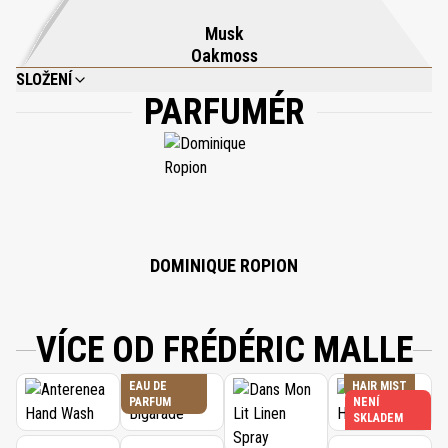
a vitality vyvolává ducha, který je zároveň nadčasový i
Musk
neodolatelně moderní.
Oakmoss
SLOŽENÍ
PARFUMÉR
ALCOHOL DENAT., WATER\AQUA\EAU, FRAGRANCE (PARFUM), LIMONENE,
ETHYLHEXYL METHOXYCINNAMATE, ETHYLHEXYL SALICYLATE, BUTYL
METHOXYDIBENZOYLMETHANE, ALPHA-ISOMETHYL IONONE, LINALOOL,
EVERNIA PRUNASTRI (OAKMOSS) EXTRACT, CITRAL, ISOEUGENOL,
GERANIOL, BHT.
DOMINIQUE ROPION
VÍCE OD FRÉDÉRIC MALLE
EAU DE
HAIR MIST
PARFUM
NENÍ
SKLADEM