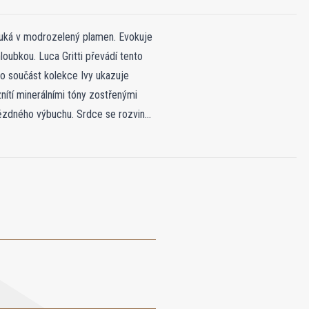
puká v modrozelený plamen. Evokuje
oubkou. Luca Gritti převádí tento
ako součást kolekce Ivy ukazuje
nítí minerálními tóny zostřenými
vězdného výbuchu. Srdce se rozvine
ím kosmický prach vířící nekonečnou
nou základnu, která září jako
– brilantní, nezastavitelná,