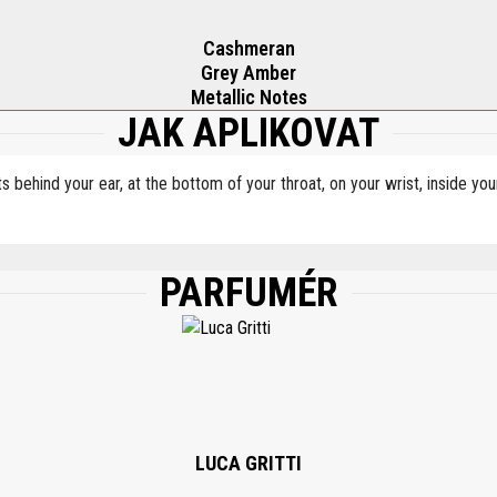
Cashmeran
Grey Amber
Metallic Notes
JAK APLIKOVAT
ts behind your ear, at the bottom of your throat, on your wrist, inside y
PARFUMÉR
), ALPHA-ISOMETHYL IONONE, CITRAL, COUMARIN, EUGENOL, HYDROXYCITRONE
LUCA GRITTI