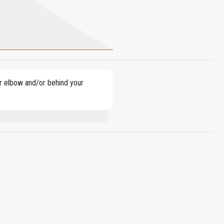
our elbow and/or behind your
LLAL, LIMONENE, LINALOOL. 80% VOL.