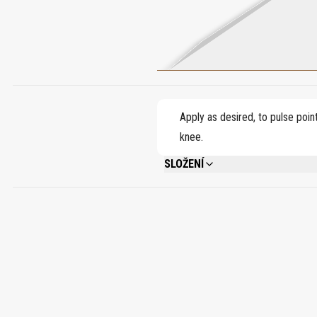
Apply as desired, to pulse poin
knee.
SLOŽENÍ
ALCOHOL DENAT., PARFUM (FRAGRANCE