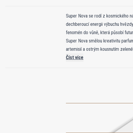
Super Nova se rodí z kosmického ná
dechberoucí energii výbuchu hvězdy,
fenomén do vůně, která působí futuri
Super Nova smělou kreativitu parfum
artemisií a ostrým kousnutím zelen
do ozonické svěžesti, elektrizované
Číst více
temnotou. Jak se usazuje, kašmír se
vzdálená hvězda proti prázdnotě. Od
nezapomenutelná.