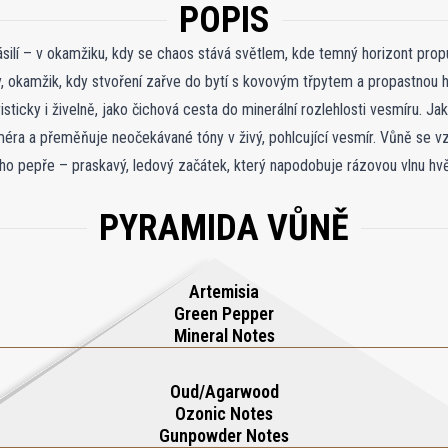
POPIS
silí – v okamžiku, kdy se chaos stává světlem, kde temný horizont pro
 okamžik, kdy stvoření zařve do bytí s kovovým třpytem a propastnou hl
sticky i živelně, jako čichová cesta do minerální rozlehlosti vesmíru. J
éra a přeměňuje neočekávané tóny v živý, pohlcující vesmír. Vůně se vz
ého pepře – praskavý, ledový začátek, který napodobuje rázovou vlnu h
 jiskrami střelného prachu a ukotvené stínovým akordem oudu, evokujíc
PYRAMIDA VŮNĚ
 mísí s šedým jantarem a kovovými nuancemi a vytváří hladkou, ale záhad
vážná, atmosférická a nadpozemská, Super Nova je vůně zrozená k zářit 
Artemisia
Green Pepper
Mineral Notes
Oud/Agarwood
Ozonic Notes
Gunpowder Notes