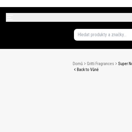
Domů
Gritti Fragrances
Super N
Back to Vůně