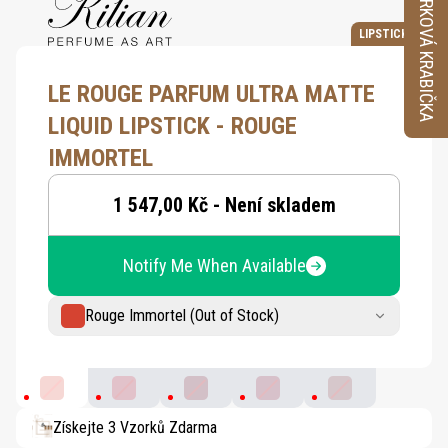
VZORKOVÁ KRABIČKA
LIPSTICK
LE ROUGE PARFUM ULTRA MATTE
LIQUID LIPSTICK - ROUGE
IMMORTEL
1 547,00 Kč - Není skladem
Notify Me When Available
Rouge Immortel (Out of Stock)
Rouge Immortel
Prohibited Rouge
Rouge Nuit
Shocking Rose
Rose Cruelle
Získejte 3 Vzorků Zdarma