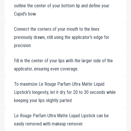
outline the center of your bottom lip and define your
smysly tóny vanilky, pomerančového květu a proskurníku a každou
Cupid's bow.
aplikaci promění ve smyslný rituál. Parfém Le Rouge, který
dokonale ztělesňuje sofistikovanost a půvab, zajišťuje, že vaše rty
Connect the corners of your mouth to the lines
zůstanou živé a bezchybné, ve dne i v noci. Spárujte jej s
previously drawn, still using the applicator's edge for
parfémem KILIAN PARIS’ Good Girl Gone Bad a vykročte s
precision.
důvěrou a vychutnejte si vzhled, který je stejně nadčasový jako
neodolatelně odvážný. Šest odvážných odstínů definujících
Fill in the center of your lips with the larger side of the
osobnost. Až 8 hodin dlouhotrvající ultra matné barvy. Nasycený
applicator, ensuring even coverage.
ikonickou vůní Love, Don’t Be Shy.
To maximize Le Rouge Parfum Ultra Matte Liquid
Lipstick's longevity, let it dry for 20 to 30 seconds while
keeping your lips slightly parted.
Le Rouge Parfum Ultra Matte Liquid Lipstick can be
easily removed with makeup remover.