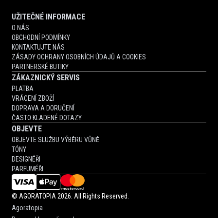
UŽITEČNÉ INFORMACE
O NÁS
OBCHODNÍ PODMÍNKY
KONTAKTUJTE NÁS
ZÁSADY OCHRANY OSOBNÍCH ÚDAJŮ A COOKIES
PARTNERSKÉ BUTIKY
ZÁKAZNICKÝ SERVIS
PLATBA
VRÁCENÍ ZBOŽÍ
DOPRAVA A DORUČENÍ
ČASTO KLADENÉ DOTAZY
OBJEVTE
OBJEVTE SLUŽBU VÝBĚRU VŮNĚ
TÓNY
DESIGNÉŘI
PARFUMÉŘI
©
AGORATOPIA
2026. All Rights Reserved.
Agoratopia