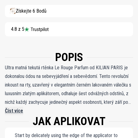
Získejte 6 Bodů
4.8 z 5
POPIS
Ultra matná tekutá rtěnka Le Rouge Parfum od KILIAN PARIS je
dokonalou ódou na sebevyjádření a sebevědomí. Tento revoluční
inkoust na rty, uzavřený v elegantním černém lakovaném válečku s
luxusním zlatým aplikátorem, odhaluje šest odvážných odstínů, z
nichž každý zachycuje jedinečný aspekt osobnosti, který září po
setmění. Jeho krémové, senzorické složení poskytuje až 8 hodin
Číst více
JAK APLIKOVAT
intenzivní, více než matné barvy a nabízí bezkonkurenční pohodlí a
přitom zůstává voděodolné, odolné proti peří a nelepí se ani
Start by delicately using the edge of the applicator to
nekrvácí. Nasycený ikonickou vůní Love, Don’t Be Shy dráždí