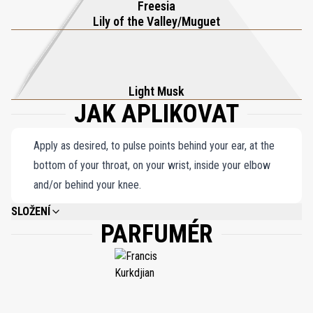
Freesia
Lily of the Valley/Muguet
Light Musk
JAK APLIKOVAT
Apply as desired, to pulse points behind your ear, at the
bottom of your throat, on your wrist, inside your elbow
and/or behind your knee.
SLOŽENÍ
PARFUMÉR
ALCOHOL, AQUA (WATER), PARFUM (FRAGRANCE), LIMONENE, BENZYL
SALICYLATE, LINALOOL, TRIETHYL CITRATE, BUTYL
METHOXYDIBENZOYLMETHANE, GERANIOL, CITRONELLOL, CITRAL.