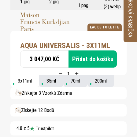
VZORKOVÁ KRABIČKA
EAU DE TOILETTE
AQUA UNIVERSALIS - 3X11ML
3 047,00 KČ
Přidat do košíku
3x11ml
35ml
70ml
200ml
Získejte 3 Vzorků Zdarma
Získejte 12 Bodů
4.8 z 5