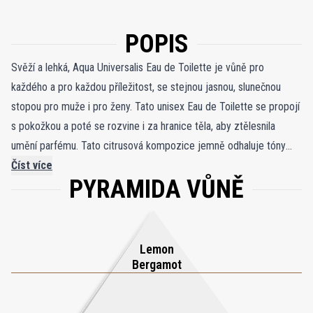
POPIS
Svěží a lehká, Aqua Universalis Eau de Toilette je vůně pro
každého a pro každou příležitost, se stejnou jasnou, slunečnou
stopou pro muže i pro ženy. Tato unisex Eau de Toilette se propojí
s pokožkou a poté se rozvine i za hranice těla, aby ztělesnila
umění parfému. Tato citrusová kompozice jemně odhaluje tóny
kalábrijského bergamotu, sicilského citronu, bílých květů a
Číst více
PYRAMIDA VŮNĚ
nenápadný nádech lehkého, pižmového dřeva.
Lemon
Bergamot