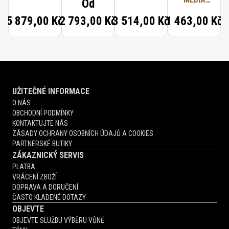
Od
COLOGNE
5 879,00 Kč
2 793,00 Kč
3 514,00 Kč
1 463,00 Kč
FORTE
SCENTED
HAND
CREAM
UŽITEČNÉ INFORMACE
O NÁS
OBCHODNÍ PODMÍNKY
KONTAKTUJTE NÁS
ZÁSADY OCHRANY OSOBNÍCH ÚDAJŮ A COOKIES
PARTNERSKÉ BUTIKY
ZÁKAZNICKÝ SERVIS
PLATBA
VRÁCENÍ ZBOŽÍ
DOPRAVA A DORUČENÍ
ČASTO KLADENÉ DOTAZY
OBJEVTE
OBJEVTE SLUŽBU VÝBĚRU VŮNĚ