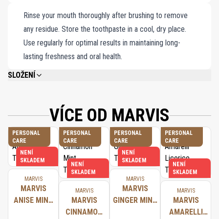
Rinse your mouth thoroughly after brushing to remove
any residue. Store the toothpaste in a cool, dry place.
Use regularly for optimal results in maintaining long-
lasting freshness and oral health.
SLOŽENÍ
CALCIUM CARBONATE, GLYCERIN, AQUA (WATER/EAU), HYDRATED SILICA,
AROMA (FLAVOR), XYLITOL, CELLULOSE GUM, SODIUM LAURYL SULFATE,
TITANIUM DIOXIDE, SODIUM SACCHARIN, SODIUM FLUORIDE, CITRIC ACID,
VÍCE OD MARVIS
SODIUM CITRATE, LINALOOL.
PERSONAL
PERSONAL
PERSONAL
PERSONAL
CARE
CARE
CARE
CARE
NENÍ
NENÍ
SKLADEM
SKLADEM
NENÍ
NENÍ
SKLADEM
SKLADEM
MARVIS
MARVIS
MARVIS
MARVIS
MARVIS
MARVIS
ANISE MINT
MARVIS
GINGER MINT
MARVIS
TOOTHPASTE
CINNAMON
TOOTHPASTE
AMARELLI