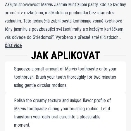
Zažijte shovívavost Marvis Jasmin Mint zubní pasty, kde se květiny
promění v rozkošnou, mačkatelnou pochoutku bez starostí s
vadnutím. Tato jedinečná zubní pasta kombinuje vonné květinové
tóny jasmínu s povzbuzující svěžestí máty a s každým kartáčkem
vás odvede do Středomoří. Vyrobeno z přesné směsi čisticích
prášků, zajišťuje důkladné čištění bez narušení integrity skloviny a
Číst více
JAK APLIKOVAT
dentinu. Tato zubní pasta obohacená o fluor a xylitol aktivně
pomáhá při prevenci dutin a reguluje ústní bakterie. Bohaté,
Squeeze a small amount of Marvis toothpaste onto your
koncentrované složení bez konzervačních látek nabízí osvěžující
toothbrush. Brush your teeth thoroughly for two minutes
mátový polibek, vylepšený okouzlující květinovou esencí jasmínu,
using gentle circular motions.
zanechává sladké a sofistikované aroma pro zvýšený zážitek z
péče o ústní dutinu. Harmonická směs chutí jasmínu a máty
Relish the creamy texture and unique flavor profile of
Důkladně čistí a zároveň chrání sklovinu a dentin Bez
Marvis toothpaste during your brushing routine. Let it
konzervačních látek a obohacená o fluor a xylitol
transform your daily oral care into a pleasurable
moment.