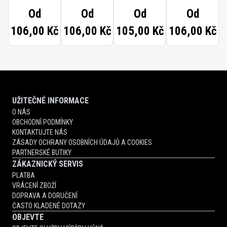
MINT
LICORICE
Od
Od
Od
Od
TOOTHPASTE
TOOTHPASTE
106,00 Kč
106,00 Kč
105,00 Kč
106,00 Kč
UŽITEČNÉ INFORMACE
O NÁS
OBCHODNÍ PODMÍNKY
KONTAKTUJTE NÁS
ZÁSADY OCHRANY OSOBNÍCH ÚDAJŮ A COOKIES
PARTNERSKÉ BUTIKY
ZÁKAZNICKÝ SERVIS
PLATBA
VRÁCENÍ ZBOŽÍ
DOPRAVA A DORUČENÍ
ČASTO KLADENÉ DOTAZY
OBJEVTE