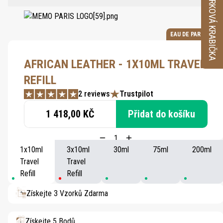
VZORKOVÁ KRABIČKA
EAU DE PARFUM
AFRICAN LEATHER - 1X10ML TRAVEL
REFILL
2 reviews
Trustpilot
1 418,00 KČ
Přidat do košíku
1x10ml
3x10ml
30ml
75ml
200ml
Travel
Travel
Refill
Refill
Získejte 3 Vzorků Zdarma
Získejte 5 Bodů