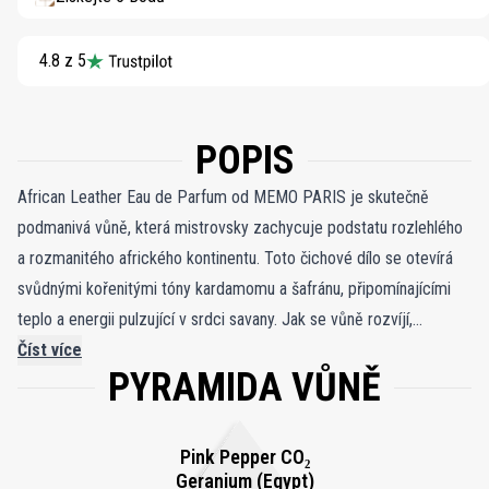
4.8 z 5
POPIS
African Leather Eau de Parfum od MEMO PARIS je skutečně
podmanivá vůně, která mistrovsky zachycuje podstatu rozlehlého
a rozmanitého afrického kontinentu. Toto čichové dílo se otevírá
svůdnými kořenitými tóny kardamomu a šafránu, připomínajícími
teplo a energii pulzující v srdci savany. Jak se vůně rozvíjí,
elegantní květinová geránium přidává dotek vytříbenosti a vytváří
Číst více
PYRAMIDA VŮNĚ
harmonii, která doplňuje divoký a nespoutaný charakter kůže.
Výsledkem je mimořádná olfaktorická cesta, která vás přenese do
nitra Afriky, kde se bohatá krajina a rozmanité kultury spojují v
Pink Pepper CO₂
podmanivé voňavé poctě stejně okouzlující jako samotný
Geranium (Egypt)