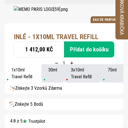
VZORKOVÁ KRABIČKA
EAU DE PARFUM
INLÉ - 1X10ML TRAVEL REFILL
1 412,00 KČ
Přidat do košíku
1x10ml
30ml
3x10ml
75ml
Travel Refill
Travel Refill
Získejte 3 Vzorků Zdarma
Získejte 5 Bodů
4.8 z 5