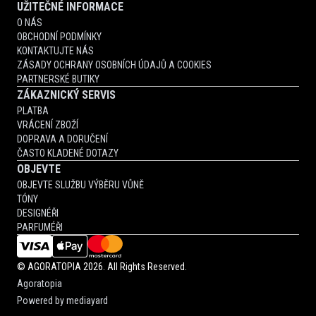
UŽITEČNÉ INFORMACE
O NÁS
OBCHODNÍ PODMÍNKY
KONTAKTUJTE NÁS
ZÁSADY OCHRANY OSOBNÍCH ÚDAJŮ A COOKIES
PARTNERSKÉ BUTIKY
ZÁKAZNICKÝ SERVIS
PLATBA
VRÁCENÍ ZBOŽÍ
DOPRAVA A DORUČENÍ
ČASTO KLADENÉ DOTAZY
OBJEVTE
OBJEVTE SLUŽBU VÝBĚRU VŮNĚ
TÓNY
DESIGNÉŘI
PARFUMÉŘI
©
AGORATOPIA
2026. All Rights Reserved.
Agoratopia
Powered by
mediayard