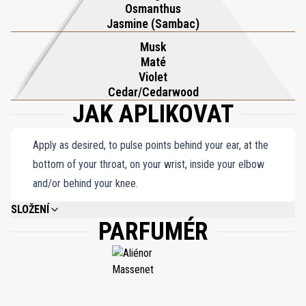
Osmanthus
štědrost přírody příběh vůní a chutí v čele s přepychovým
Jasmine (Sambac)
absolutem Osmanthus. Když svítání zalije jezero ve svém prvním
Musk
světle, objeví se symfonie oslav doprovázená povzbuzujícím
Maté
olejem z máty. Uprostřed třpytivého jezera a jantarově zbarvené
Violet
oblohy Maté absolute zachycuje podstatu unášených mraků a
Cedar/Cedarwood
JAK APLIKOVAT
zářivých světel. Toto je Inlé – kde jsou sny provoněny
Osmanthusem, Maté a Jasmínem.
Apply as desired, to pulse points behind your ear, at the
bottom of your throat, on your wrist, inside your elbow
and/or behind your knee.
SLOŽENÍ
PARFUMÉR
ALCOHOL DENAT., PARFUM (FRAGRANCE), AQUA (WATER), LINALOOL,
LIMONENE, CITRONELLOL, HYDROXYCITRONELLAL, BENZYL BENZOATE,
ALPHA-ISOMETHYL IONONE, EUGENOL, CITRAL, BENZYL ALCOHOL,
GERANIOL.