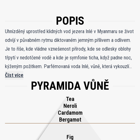
POPIS
Uhnízděný uprostřed klidných vod jezera Inlé v Myanmaru se život
odvíjí v půvabném rytmu diktovaném jemným přílivem a odlivem.
Je to říše, kde vládne vznešenost přírody, kde se odlesky oblohy
třpytí v nedotčené vodě a kde je symfonie ticha, když padne noc,
kýženým požitkem. Parfémovaná voda Inlé, vůně, která vykouzlí
toto éterické snění, vás přenese do okouzlujícího světa voňavých
Číst více
PYRAMIDA VŮNĚ
snů. Harmonická kompozice spřádá tóny jasmínu, maté a
osmanthu do tapiserie čichového úžasu. Ponořte se do esence
Tea
Inlé, kde kvete Osmanthus, ponořený do oblaku čaje, navozuje
Neroli
nadčasové ticho nad klidným barmským jezerem. Rozvíjí se
Cardamom
opojné kouzlo jasmínového absolutu, připomínající opulentní
Bergamot
paláce klouzající po vodní hladině, vedené opojným olejem z
bergamotu. Zde, mezi plovoucími zahradami a svěžími sady, utká
Fig