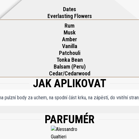
Dates
Everlasting Flowers
Rum
Musk
Amber
Vanilla
Patchouli
Tonka Bean
Balsam (Peru)
Cedar/Cedarwood
JAK APLIKOVAT
a pulzní body za uchem, na spodní část krku, na zápěstí, do vnitřní stra
PARFUMÉR
UM (FRAGRANCE), BENZYL BENZOATE, BENZYL ALCOHOL, EUGENOL, CITRAL, GER
HOL.