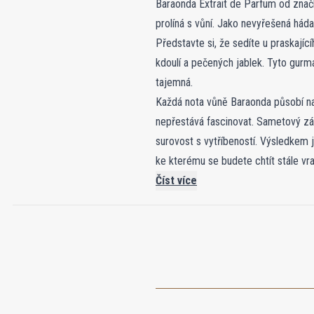
Baraonda Extrait de Parfum od znač
prolíná s vůní. Jako nevyřešená hád
Představte si, že sedíte u praskají
kdoulí a pečených jablek. Tyto gurmá
tajemná.
Každá nota vůně Baraonda působí na
nepřestává fascinovat. Sametový zák
surovost s vytříbeností. Výsledkem j
ke kterému se budete chtít stále vra
Číst více