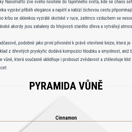
ky Nasomatto zve svého nositele do tajemného světa, kde se chaos set
anka vypráví příběh elegance a napětí a nabízí čichovou cestu připomínaj
cího krbu se sklenkou vyzrálé skotské v ruce, zatímco vzduchem se neso
nské akordy jsou zahaleny do hřejivosti starého dřeva a vytvářejí atmosfé
dčasově, podobně jako první přivonění k právě otevřené knize, která je
lad z dřevitých pryskyřic dodává kompozici hloubku a smyslnost, aniž by 
e vůně, která současně uklidňuje i probouzí zvědavost a ztělesňuje klid s
cet.
PYRAMIDA VŮNĚ
Cinnamon