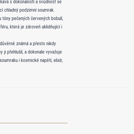
kává s dokonalostí a svůdnost se
ící chladný podzimní soumrak.
u tóny pečených červených bobulí,
ru, která je zároveň uklidňující i
 důvěrně známá a přesto nikdy
ji přehlušil, a dokonale vyvažuje
oumraku i kosmické napětí, elixír,