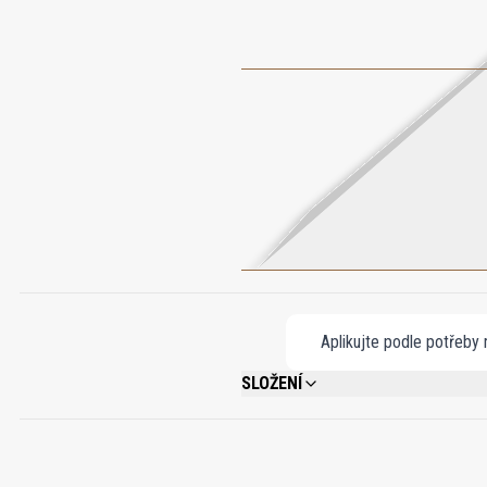
Aplikujte podle potřeby n
SLOŽENÍ
ALCOHOL DENAT., AQUA (WATER), PARF
CITRONELLOL, LINALOOL. 70% VOL. ALCO