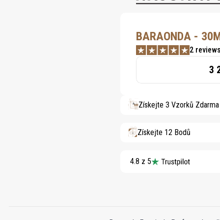
BARAONDA - 30
2 review
3 
Získejte 3 Vzorků Zdarma
Získejte 12 Bodů
4.8 z 5