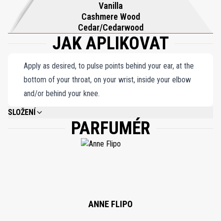
Vanilla
Cashmere Wood
Cedar/Cedarwood
JAK APLIKOVAT
Apply as desired, to pulse points behind your ear, at the
bottom of your throat, on your wrist, inside your elbow
and/or behind your knee.
SLOŽENÍ
PARFUMÉR
ALCOHOL DENAT, PARFUM (FRAGRANCE), BENZYL SALICYLATE, LIMONENE,
HYDROXYCITRONELLAL, GERANIOL, CITRONELLOL, LINALOOL, COUMARIN,
CITRAL, FARNESOL, BENZYL ALCOHOL.
ANNE FLIPO