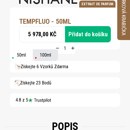
VZORKOVÁ KRABIČKA
EXTRAIT DE PARFUM
TEMPFLUO - 50ML
5 978,00 KČ
Přidat do košíku
50ml
100ml
Získejte 6 Vzorků Zdarma
Získejte 23 Bodů
4.8 z 5
POPIS