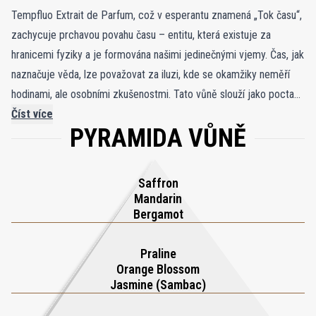
Tempfluo Extrait de Parfum, což v esperantu znamená „Tok času“,
zachycuje prchavou povahu času – entitu, která existuje za
hranicemi fyziky a je formována našimi jedinečnými vjemy. Čas, jak
naznačuje věda, lze považovat za iluzi, kde se okamžiky neměří
hodinami, ale osobními zkušenostmi. Tato vůně slouží jako pocta
pomíjivé a omezené povaze života, odráží moudrost „Carpe diem“
Číst více
PYRAMIDA VŮNĚ
a nabádá nás, abychom si vychutnávali každou minutu. Tempfluo se
otevírá pulzující směsí bergamotového oleje, mandarinky a
šafránu, která odráží energii využití příležitostí, jakmile se objeví.
Saffron
Jeho srdce kvete jasmínem Sambac Absolute, pomerančovým
Mandarin
květem a pralinkou, což vyvolává chvíle radosti a požitku. Základ
Bergamot
složený z kašmírového dřeva, cedrového dřeva a vanilky ukotvuje
vůni teplem a symbolizuje trvalé vzpomínky, které v nás zůstávají.
Praline
Orange Blossom
Parfém Tempfluo Extrait de Parfum je voňavou připomínkou,
Jasmine (Sambac)
abyste přijali příliv a odliv času a aby každý okamžik měl smysl.