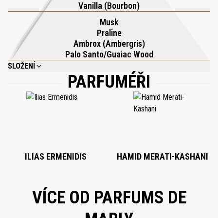
Vanilla (Bourbon)
přetrvává jako osobitý podpis a oslavuje trvalou krásu řemeslného
Musk
umění Parfums de Marly.
Praline
Ambrox (Ambergris)
Palo Santo/Guaiac Wood
SLOŽENÍ
PARFUMÉŘI
ALCOHOL DENAT., PARFUM (FRAGRANCE), AQUA (WATER), LIMONENE,
LINALOOL, TOCOPHEROL, CITRAL, GERANIOL.
ILIAS ERMENIDIS
HAMID MERATI-KASHANI
VÍCE OD PARFUMS DE