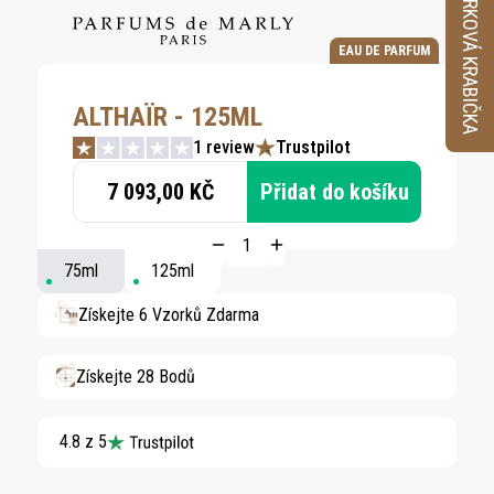
VZORKOVÁ KRABIČKA
EAU DE PARFUM
ALTHAÏR - 125ML
1 review
Trustpilot
7 093,00 KČ
Přidat do košíku
75ml
125ml
Získejte 6 Vzorků Zdarma
Získejte 28 Bodů
4.8 z 5