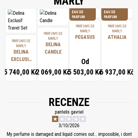
MARLY
EAU DE
EAU DE
PARFUM
PARFUM
PARFUMS DE
PARFUMS DE
MARLY
MARLY
PARFUMS DE
PEGASUS
ATHALIA
MARLY
PARFUMS DE
DELINA
MARLY
DELINA
CANDLE
EXCLUSIF
Od
TRAVEL
5 740,00 Kč
2 069,00 Kč
5 503,00 Kč
6 937,00 Kč
SET
RECENZE
pantelis gavriel
3/10/2026
My perfume is damaged and liquid comes out… impossible, i dont