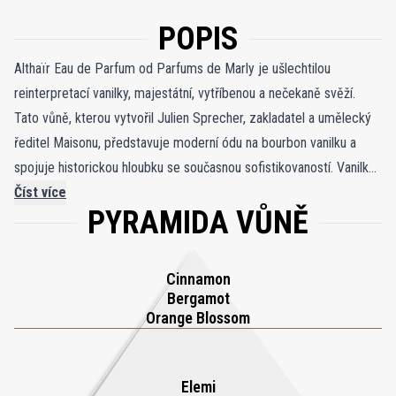
POPIS
Althaïr Eau de Parfum od Parfums de Marly je ušlechtilou
reinterpretací vanilky, majestátní, vytříbenou a nečekaně svěží.
Tato vůně, kterou vytvořil Julien Sprecher, zakladatel a umělecký
ředitel Maisonu, představuje moderní ódu na bourbon vanilku a
spojuje historickou hloubku se současnou sofistikovaností. Vanilka,
přímý potomek odrůdy poprvé přivezené do Francie za vlády
Číst více
PYRAMIDA VŮNĚ
Ludvíka XV., ukotvuje vůni v majestátu zlatého věku francouzské
parfumerie a zároveň odhaluje inovativní, zářivý charakter. Tato
výjimečná kompozice s nenucenou elegancí vyvažuje hřejivost a
Cinnamon
jas, zatímco přirozená bohatost vanilky je povýšena vytříbenými
Bergamot
vrstvami citrusů, koření a dřev. Althaïr vyzařuje nenápadnou
Orange Blossom
opulenci a zachycuje podstatu nadčasové elegance a moderní
přitažlivosti. Je navržena pro ty, kdo si cení uměleckosti a
Elemi
autenticity, a nabízí smyslovou cestu sofistikovanosti, vůni, která