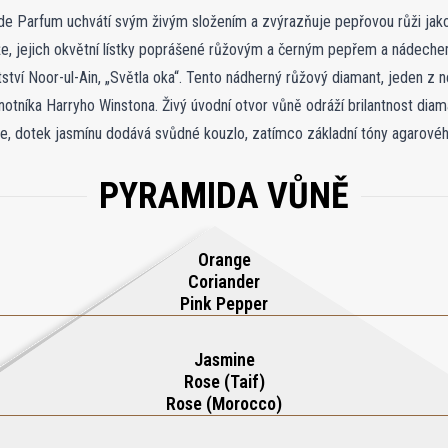
t de Parfum uchvátí svým živým složením a zvýrazňuje pepřovou růži jako
e, jejich okvětní lístky poprášené růžovým a černým pepřem a nádechem
ství Noor-ul-Ain, „Světla oka“. Tento nádherný růžový diamant, jeden z n
tníka Harryho Winstona. Živý úvodní otvor vůně odráží brilantnost diam
ce, dotek jasmínu dodává svůdné kouzlo, zatímco základní tóny agarovéh
časovou vůni, která ztělesňuje krásu i trvalou eleganci.
PYRAMIDA VŮNĚ
Orange
Coriander
Pink Pepper
Jasmine
Rose (Taif)
Rose (Morocco)