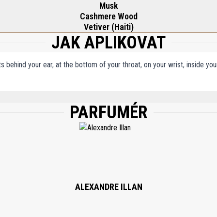
Musk
Cashmere Wood
Vetiver (Haiti)
JAK APLIKOVAT
ts behind your ear, at the bottom of your throat, on your wrist, inside y
PARFUMÉR
, AQUA (WATER), LIMONENE, CITRONELLOL, LINALOOL, GERANIOL, HYDROXYCIT
ALEXANDRE ILLAN