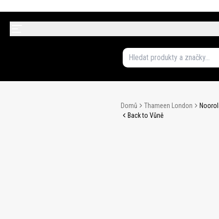
Domů
Thameen London
Noorola
Back to Vůně