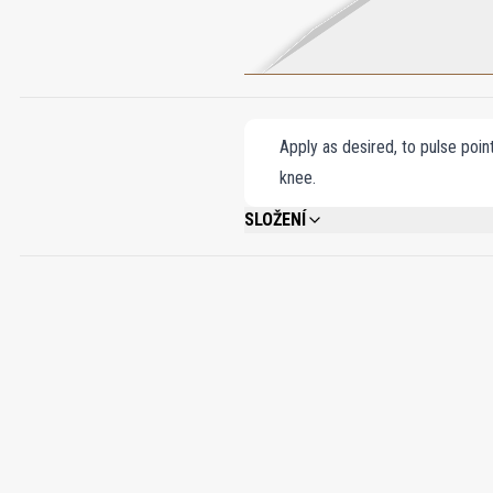
Apply as desired, to pulse poin
knee.
SLOŽENÍ
ALCOHOL DENAT., PARFUM (FRAGRANCE)
CITRAL, FARNESOL.