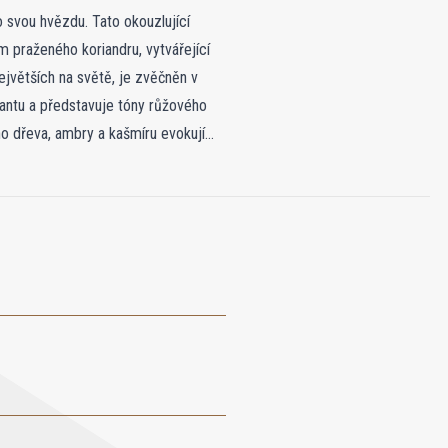
 svou hvězdu. Tato okouzlující
 praženého koriandru, vytvářející
ejvětších na světě, je zvěčněn v
antu a představuje tóny růžového
o dřeva, ambry a kašmíru evokují