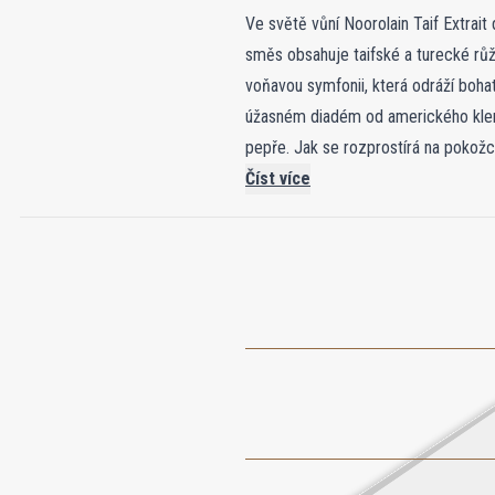
Ve světě vůní Noorolain Taif Extrai
směs obsahuje taifské a turecké růž
voňavou symfonii, která odráží bohat
úžasném diadém od amerického kleno
pepře. Jak se rozprostírá na pokož
náladovou královnu, což z ní činí nad
Číst více