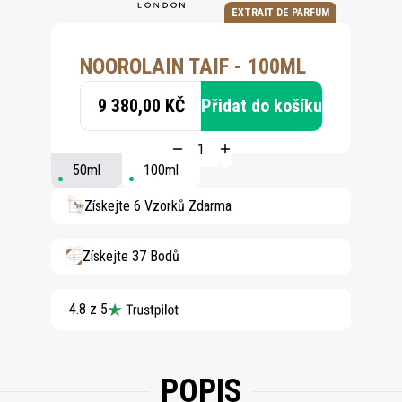
EXTRAIT DE PARFUM
NOOROLAIN TAIF - 100ML
9 380,00 KČ
Přidat do košíku
50ml
100ml
Získejte 6 Vzorků Zdarma
Získejte 37 Bodů
4.8 z 5
POPIS