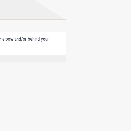
our elbow and/or behind your
RONELLAL, EUGENOL, BENZYL BENZOATE,