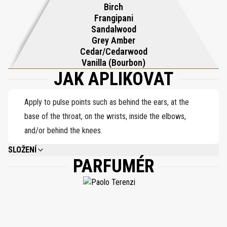
jamajskými frangipani a břízou Romagna. Šedá ambra a
Birch
madagaskarská bourbonská vanilka doplňují kompozici a
Frangipani
Sandalwood
zanechávají jemnou zlatou stopu, která přetrvává jako poslední
Grey Amber
záře západu slunce.
Cedar/Cedarwood
Vanilla (Bourbon)
JAK APLIKOVAT
Apply to pulse points such as behind the ears, at the
base of the throat, on the wrists, inside the elbows,
and/or behind the knees.
SLOŽENÍ
PARFUMÉR
ALCOHOL DENAT., PARFUM (FRAGRANCE), HEXAMETHYLINDANOPYRAN,
TETRAMETHYL ACETYLOCTAHYDRONAPHTHALENES, VANILLIN, LIMONENE,
CITRUS AURANTIUM PEEL OIL, CITRUS AURANTIUM BERGAMIA
(BERGAMOT) PEEL OIL, COUMARIN, GERANIOL, LINALYL ACETATE, CITRUS
LIMON (LEMON) PEEL OIL, PINENE, LINALOOL, HYDROXYCITRONELLAL,
FARNESOL, TRIMETHYLCYCLOPENTENYL METHYLISOPENTENOL, CITRAL,
ROSE KETONES, SANTALOL, BENZYL ALCOHOL, TERPINEOL, CITRONELLOL,