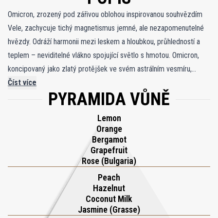
Omicron, zrozený pod zářivou oblohou inspirovanou souhvězdím
Vele, zachycuje tichý magnetismus jemné, ale nezapomenutelné
hvězdy. Odráží harmonii mezi leskem a hloubkou, průhledností a
teplem – neviditelné vlákno spojující světlo s hmotou. Omicron,
koncipovaný jako zlatý protějšek ve svém astrálním vesmíru,
shromažďuje nejobsáhlejší nuance souhvězdí a vylepšuje je do
Číst více
PYRAMIDA VŮNĚ
smyslné, zářící kompozice. Je to jako soumrak pozastavený v
čase: klidný, zářivý a tiše silný. Vůně se otevírá zábleskem
Lemon
středomořského světla, kde se vedle sametové elegance absolutu
Orange
bulharské růže třpytí sicilský grapefruit, bergamot z Reggio
Bergamot
Grapefruit
Calabria, sicilský pomeranč a citron Amalfi. V srdci se svůdná
Rose (Bulgaria)
broskev Romagna mísí se zářivým jasmínem Grasse, obohaceným
Peach
o krémový piemontský lískový oříšek a hladkou srílanskou
Hazelnut
královskou kokosovou vodu. Základ se prohlubuje do kubánského
Coconut Milk
cedrového dřeva a australského santalového dřeva, prohřátého
Jasmine (Grasse)