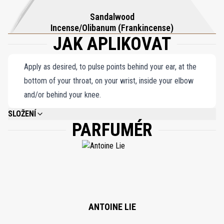
nezapomenutelný smyslový zážitek. Vábí neodolatelnou
Sandalwood
přitažlivostí a vezme vás na čichovou cestu, která uchvátí vaše
Incense/Olibanum (Frankincense)
JAK APLIKOVAT
smysly a nechá vás očarovat svou složitou směsí vůní a elegancí
její prezentace. Parfémovaná voda Café Rose je symfonií vůní,
která ztělesňuje umění parfumerie v celé své kráse.
Apply as desired, to pulse points behind your ear, at the
bottom of your throat, on your wrist, inside your elbow
and/or behind your knee.
SLOŽENÍ
PARFUMÉR
ALCOHOL DENAT., FRAGRANCE (PARFUM), WATER\AQUA\EAU, ALPHA-
ISOMETHYL IONONE, CITRONELLOL, LINALOOL, LIMONENE, GERANIOL,
EUGENOL, HYDROXYCITRONELLAL, EVERNIA PRUNASTRI (OAKMOSS)
EXTRACT, CINNAMYL ALCOHOL, CITRAL, BENZYL BENZOATE, BENZYL
SALICYLATE, FARNESOL, BENZYL ALCOHOL, COUMARIN.
ANTOINE LIE