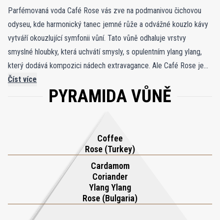
Parfémovaná voda Café Rose vás zve na podmanivou čichovou
odyseu, kde harmonický tanec jemné růže a odvážné kouzlo kávy
vytváří okouzlující symfonii vůní. Tato vůně odhaluje vrstvy
smyslné hloubky, která uchvátí smysly, s opulentním ylang ylang,
který dodává kompozici nádech extravagance. Ale Café Rose je
víc než pouhá vůně; je to smyslové dobrodružství. Směs koriandru,
Číst více
PYRAMIDA VŮNĚ
pačuli a kardamomu naplňuje vůni kořenitým teplem a zahrnuje
bohaté tóny vonné pryskyřice a santalového dřeva s
bezkonkurenční sofistikovaností. Když budete putovat spletitým
labyrintem kompozice tohoto parfému, ocitnete se ponořeni do
Coffee
světa, kde rafinovanost turecké růže, elegance bulharské růže a
Rose (Turkey)
esence kávy sestupují do skrytých říší temnějších potěšení. Láhev
Cardamom
Café Rose, uzavřená v poloprůhledné narůžovělé nádobě
Coriander
Ylang Ylang
korunované fialovým bronzovým uzávěrem a plaketou, odráží
Rose (Bulgaria)
vnitřní bohatství. Tato vůně je důkazem mistrovství Toma Forda v
parfumerii, kde se říše růží a kávy sbíhají a vytvářejí