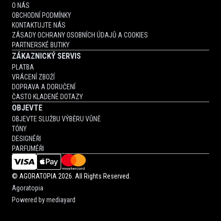
O NÁS
OBCHODNÍ PODMÍNKY
KONTAKTUJTE NÁS
ZÁSADY OCHRANY OSOBNÍCH ÚDAJŮ A COOKIES
PARTNERSKÉ BUTIKY
ZÁKAZNICKÝ SERVIS
PLATBA
VRÁCENÍ ZBOŽÍ
DOPRAVA A DORUČENÍ
ČASTO KLADENÉ DOTAZY
OBJEVTE
OBJEVTE SLUŽBU VÝBĚRU VŮNĚ
TÓNY
DESIGNÉŘI
PARFUMÉŘI
©
AGORATOPIA
2026. All Rights Reserved.
Agoratopia
Powered by
mediayard