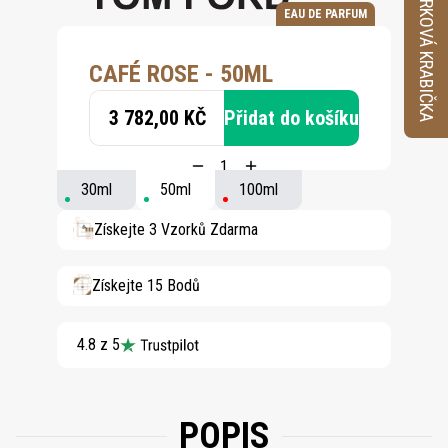
VZORKOVÁ KRABIČKA
EAU DE PARFUM
CAFÉ ROSE - 50ML
3 782,00 KČ
Přidat do košíku
30ml
50ml
100ml
Získejte 3 Vzorků Zdarma
Získejte 15 Bodů
4.8 z 5
POPIS