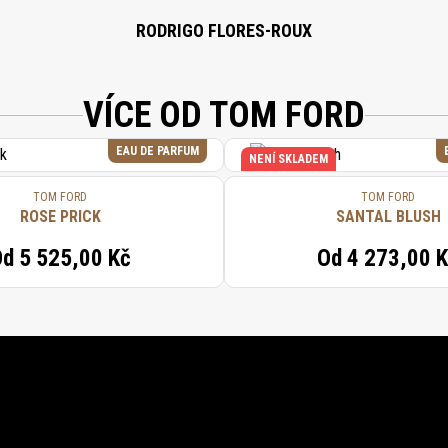
RODRIGO FLORES-ROUX
VÍCE OD TOM FORD
EAU DE PARFUM
NENÍ SKLADEM
TOM FORD
TOM FORD
ROSE PRICK
SANTAL BLUSH
Od
5 525,00 Kč
Od
4 273,00 