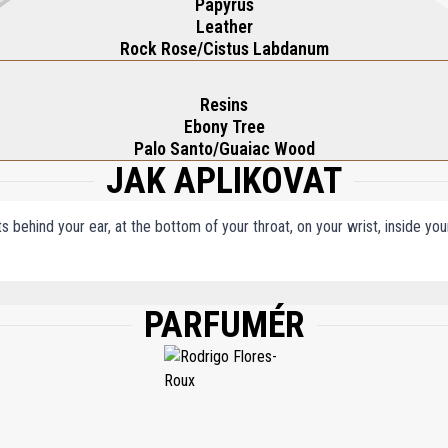
Papyrus
Leather
Rock Rose/Cistus Labdanum
Resins
Ebony Tree
Palo Santo/Guaiac Wood
JAK APLIKOVAT
ts behind your ear, at the bottom of your throat, on your wrist, inside y
PARFUMÉR
AGRANCE (PARFUM), LIMONENE, ALPHA-ISOMETHYL IONONE, BENZYL BENZOATE,
METHANE, ETHYLHEXYL SALICYLATE, ETHYLHEXYL METHOXYCINNAMATE, PENTA
(CI 19140), RED 4 (CI 14700), EXT. VIOLET 2 (CI 60730).