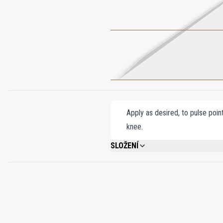
Apply as desired, to pulse poin
knee.
SLOŽENÍ
ALCOHOL DENAT., WATER\AQUA\EAU, FR
CINNAMATE, BUTYL METHOXYDIBENZOYL
HYDROXYHYDROCINNAMATE, BHT, YELLOW 5 