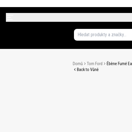
Domů
Tom Ford
Ébène Fumé Ea
Back to Vůně