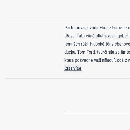
Parfémovaná voda Ébène Fumé je ce
dřeva. Tato vůně utká luxusní gobel
jemných růží. Hluboké tóny ebenového
duchu. Tom Ford, tvůrčí síla za tím
která pozvedne vaši náladu“, což z 
dřevem a mahagonovým uzávěrem, vz
Číst více
vrstev duše, kterou dokáže odemkn