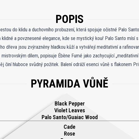
POPIS
stou do klidu a duchovního probuzení, která spojuje očistné Palo Sa
ín klidné a povznesené elegance, kde se mystický kouř Palo Santo mísí 
 dřeva jsou zvýrazněny hladkou kůží a vytvářejí meditativní a rafinovano
to mistrovským dílem, popisuje Ébène Fumé jako zachycující „meditativní 
něj činí hluboce svůdný požitek. Balení odráží esenci vůně s flakonem P
dávajícím hold centrálnímu dřevu Palo Santo. Ébène Fumé vás zve k pr
PYRAMIDA VŮNĚ
out.
Black Pepper
Violet Leaves
Palo Santo/Guaiac Wood
Cade
Rose