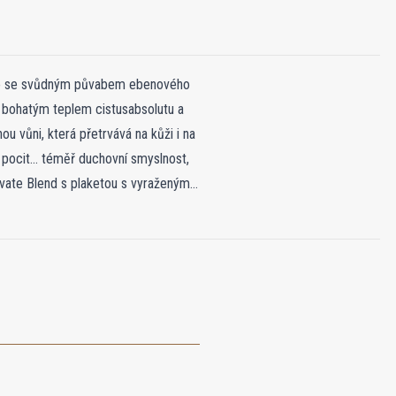
nto se svůdným půvabem ebenového
s bohatým teplem cistusabsolutu a
u vůni, která přetrvává na kůži i na
pocit... téměř duchovní smyslnost,
rivate Blend s plaketou s vyraženým
ozkoumání síly vůně a hlubších