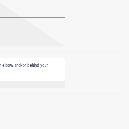
our elbow and/or behind your
 LINALOOL, CITRAL, BENZYL
ERYTHRITYL TETRA-DI-T-BUTYL