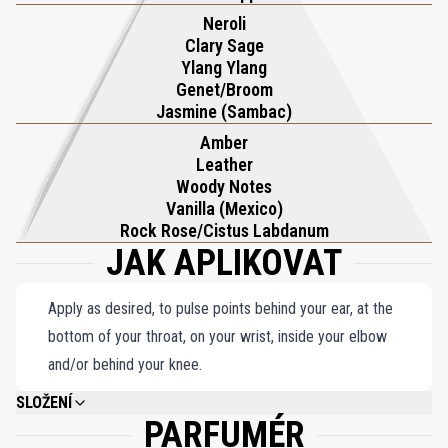
uchvacující.
Neroli
Clary Sage
Ylang Ylang
Genet/Broom
Jasmine (Sambac)
Amber
Leather
Woody Notes
Vanilla (Mexico)
Rock Rose/Cistus Labdanum
JAK APLIKOVAT
Apply as desired, to pulse points behind your ear, at the
bottom of your throat, on your wrist, inside your elbow
and/or behind your knee.
SLOŽENÍ
PARFUMÉR
ALCOHOL DENAT., WATER/AQUA/EAU, FRAGRANCE (PARFUM), LINALOOL,
BENZYL SALICYLATE, HYDROXYCITRONELLAL, LIMONENE, BENZYL