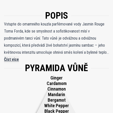
POPIS
Vstupte do omamného kouzla parfémované vody Jasmin Rouge
Toma Forda, kde se smyslnost a sofistikovanost mísí v
podmanivém tanci vůní. Tato vůně je odvážnou a odvážnou
kompozicí, která předvádí živé bohatství jasmínu sambac – jeho
květinovou intenzitu umocňuje ohnivá směs koření a bylinné teplo
šalvěje. Není to jen parfém, ale pozvání k přijetí svých
Číst více
PYRAMIDA VŮNĚ
nejvášnivějších a nezkrotných tužeb. Jasmin Rouge, umístěný v
hlubokém, svůdném červeném flakonu, je symbolem půvabu a
Ginger
neomluvitelné sebedůvěry. Věrná inovativnímu odkazu Toma Forda
Cardamom
se tato vůně vymyká konvenčním, překračuje tradiční hranice a
Cinnamon
Mandarin
nabízí čichový zážitek, který je stejně luxusní jako odvážný. S
Bergamot
Jasmin Rouge je každý sprej cestou do světa přepychu, který vás
White Pepper
vybízí k tomu, abyste byli nebojácní, odvážní a nepopiratelně
Black Pepper