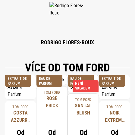
CINNAMATE, BENZYL BENZOATE, GERANIOL, EUGENOL, HEXYL CINNAMAL,
CINNAMYL ALCOHOL, CITRONELLOL, ISOEUGENOL, FARNESOL, BENZYL
ALCOHOL, CINNAMAL, COUMARIN.
RODRIGO FLORES-ROUX
VÍCE OD TOM FORD
EXTRAIT DE
EAU DE
EAU DE
EXTRAIT DE
PARFUM
PARFUM
PARFUM
NENÍ
PARFUM
SKLADEM
TOM FORD
ROSE
TOM FORD
PRICK
SANTAL
TOM FORD
TOM FORD
COSTA
BLUSH
NOIR
AZZURRA
EXTREME
PARFUM
PARFUM
Od
Od
Od
Od