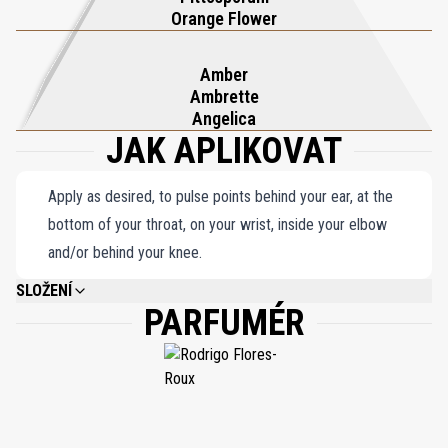
Orange Flower
Amber
Ambrette
Angelica
JAK APLIKOVAT
Apply as desired, to pulse points behind your ear, at the
bottom of your throat, on your wrist, inside your elbow
and/or behind your knee.
SLOŽENÍ
PARFUMÉR
ALCOHOL DENAT., WATER/AQUA/EAU, FRAGRANCE (PARFUM), LIMONENE,
LINALOOL, HYDROXYCITRONELLAL, GERANIOL, CITRONELLOL, CITRAL,
FARNESOL.