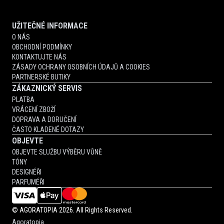
UŽITEČNÉ INFORMACE
O NÁS
OBCHODNÍ PODMÍNKY
KONTAKTUJTE NÁS
ZÁSADY OCHRANY OSOBNÍCH ÚDAJŮ A COOKIES
PARTNERSKÉ BUTIKY
ZÁKAZNICKÝ SERVIS
PLATBA
VRÁCENÍ ZBOŽÍ
DOPRAVA A DORUČENÍ
ČASTO KLADENÉ DOTAZY
OBJEVTE
OBJEVTE SLUŽBU VÝBĚRU VŮNĚ
TÓNY
DESIGNÉŘI
PARFUMÉŘI
©
AGORATOPIA
2026. All Rights Reserved.
Agoratopia