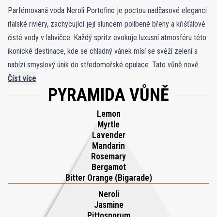
Parfémovaná voda Neroli Portofino je poctou nadčasové eleganci
italské riviéry, zachycující její sluncem políbené břehy a křišťálově
čisté vody v lahvičce. Každý spritz evokuje luxusní atmosféru této
ikonické destinace, kde se chladný vánek mísí se svěží zelení a
nabízí smyslový únik do středomořské opulace. Tato vůně nově
definuje klasickou kolínskou vodu se sofistikovanou směsí svěžích
Číst více
PYRAMIDA VŮNĚ
citrusů, jemných květin a hřejivého ambrového základu. Úvod oslní
jasnými tóny tuniského neroli, italského bergamotu a sicilského
Lemon
citronu, které napodobují zlatý východ slunce nad pobřežními
Myrtle
útesy. V jeho srdci se rozvíjí kytice květů afrického
Lavender
Mandarin
pomerančovníku, jasmínu, neroli a pitosporu a propůjčuje jemnou
Rosemary
květinovou půvab, která přetrvává jako vůně květů nesená
Bergamot
mořským vánkem. Vůně se vyrovnává s lákavým základem jantaru,
Bitter Orange (Bigarade)
semen ambrette a anděliky, zachycující teplo slunce a klidné
Neroli
kouzlo zlatých hodin Riviéry.
Jasmine
Pittosporum