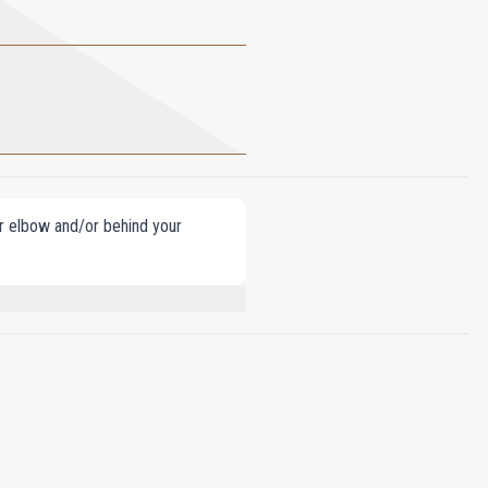
our elbow and/or behind your
 EUGENOL, LINALOOL, BENZYL ALCOHOL,