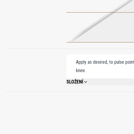
Apply as desired, to pulse poin
knee.
SLOŽENÍ
ALCOHOL DENAT., FRAGRANCE (PARFUM)
ISOEUGENOL, CITRIC ACID, PENTAERYT