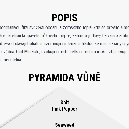
POPIS
odmanivou fúzí svěžesti oceánu a zemského tepla, kde se dřevité a mo
oživena vlnou křupavého růžového pepře, zatímco jedlový balzám a ambr
dřeva dodávají bohatou, uzemňující intenzitu, hladce se mísí se smyslný
e svůdná. Oud Minérale, evokující místo setkání písku a moře, ztělesňuj
apomenutelná.
PYRAMIDA VŮNĚ
Salt
Pink Pepper
Seaweed