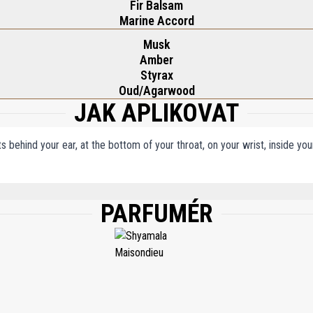
Fir Balsam
Marine Accord
Musk
Amber
Styrax
Oud/Agarwood
JAK APLIKOVAT
ts behind your ear, at the bottom of your throat, on your wrist, inside y
PARFUMÉR
, WATER AQUA EAU, BENZYL SALICYLATE, TOCOPHEROL, FARNESOL, LIMONENE,
HRITYL TETRA-DI-T-BUTYL HYDROXYHYDROCINNAMATE, BHT, PHENOXYETHANOL.