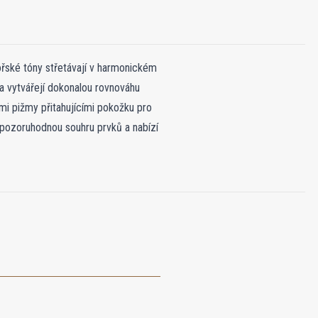
řské tóny střetávají v harmonickém
a vytvářejí dokonalou rovnováhu
mi pižmy přitahujícími pokožku pro
e pozoruhodnou souhru prvků a nabízí