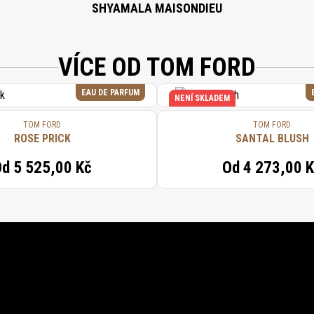
SHYAMALA MAISONDIEU
VÍCE OD TOM FORD
EAU DE PARFUM
NENÍ SKLADEM
TOM FORD
TOM FORD
ROSE PRICK
SANTAL BLUSH
Od
5 525,00 Kč
Od
4 273,00 